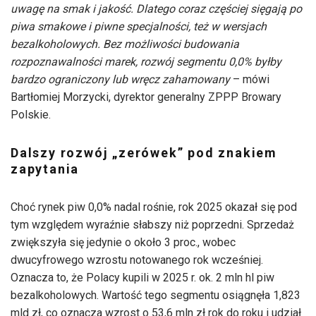
uwagę na smak i jakość. Dlatego coraz częściej sięgają po
piwa smakowe i piwne specjalności, też w wersjach
bezalkoholowych. Bez możliwości budowania
rozpoznawalności marek, rozwój segmentu 0,0% byłby
bardzo ograniczony lub wręcz zahamowany
– mówi
Bartłomiej Morzycki, dyrektor generalny ZPPP Browary
Polskie.
Dalszy rozwój „zerówek” pod znakiem
zapytania
Choć rynek piw 0,0% nadal rośnie, rok 2025 okazał się pod
tym względem wyraźnie słabszy niż poprzedni. Sprzedaż
zwiększyła się jedynie o około 3 proc., wobec
dwucyfrowego wzrostu notowanego rok wcześniej.
Oznacza to, że Polacy kupili w 2025 r. ok. 2 mln hl piw
bezalkoholowych. Wartość tego segmentu osiągnęła 1,823
mld zł, co oznacza wzrost o 53,6 mln zł rok do roku i udział