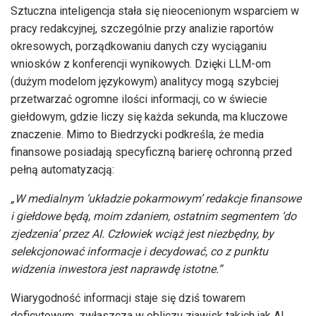
Sztuczna inteligencja stała się nieocenionym wsparciem w
pracy redakcyjnej, szczególnie przy analizie raportów
okresowych, porządkowaniu danych czy wyciąganiu
wniosków z konferencji wynikowych. Dzięki LLM-om
(dużym modelom językowym) analitycy mogą szybciej
przetwarzać ogromne ilości informacji, co w świecie
giełdowym, gdzie liczy się każda sekunda, ma kluczowe
znaczenie. Mimo to Biedrzycki podkreśla, że media
finansowe posiadają specyficzną barierę ochronną przed
pełną automatyzacją:
„W medialnym ‘układzie pokarmowym’ redakcje finansowe
i giełdowe będą, moim zdaniem, ostatnim segmentem ‘do
zjedzenia’ przez AI. Człowiek wciąż jest niezbędny, by
selekcjonować informacje i decydować, co z punktu
widzenia inwestora jest naprawdę istotne.”
Wiarygodność informacji staje się dziś towarem
deficytowym, zwłaszcza w obliczu zjawisk takich jak AI