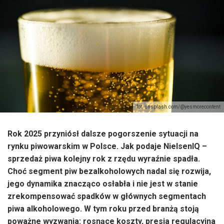
fot. unsplash.com/@yesmorecontent
Rok 2025 przyniósł dalsze pogorszenie sytuacji na
rynku piwowarskim w Polsce. Jak podaje NielsenIQ –
sprzedaż piwa kolejny rok z rzędu wyraźnie spadła.
Choć segment piw bezalkoholowych nadal się rozwija,
jego dynamika znacząco osłabła i nie jest w stanie
zrekompensować spadków w głównych segmentach
piwa alkoholowego. W tym roku przed branżą stoją
poważne wyzwania: rosnące koszty, presja regulacyjna