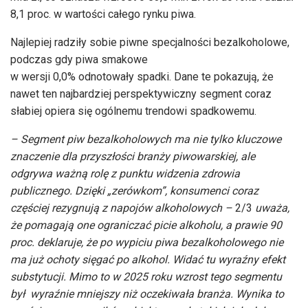
8,1 proc. w wartości całego rynku piwa.
Najlepiej radziły sobie piwne specjalności bezalkoholowe,
podczas gdy piwa smakowe
w wersji 0,0% odnotowały spadki. Dane te pokazują, że
nawet ten najbardziej perspektywiczny segment coraz
słabiej opiera się ogólnemu trendowi spadkowemu.
– Segment piw bezalkoholowych ma nie tylko kluczowe
znaczenie dla przyszłości branży piwowarskiej, ale
odgrywa ważną rolę z punktu widzenia zdrowia
publicznego. Dzięki „zerówkom”, konsumenci coraz
częściej rezygnują z napojów alkoholowych –
2/3
uważa,
że pomagają one ograniczać picie alkoholu, a prawie 90
proc. deklaruje, że po wypiciu piwa bezalkoholowego nie
ma już ochoty sięgać po alkohol. Widać tu wyraźny efekt
substytucji.
Mimo to w 2025 roku wzrost tego segmentu
był wyraźnie mniejszy niż oczekiwała branża. Wynika to