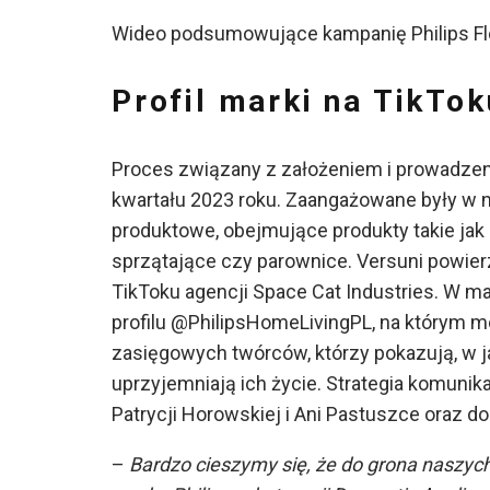
Wideo podsumowujące kampanię Philips F
Profil marki na TikTok
Proces związany z założeniem i prowadzeni
kwartału 2023 roku. Zaangażowane były w 
produktowe, obejmujące produkty takie jak P
sprzątające czy parownice. Versuni powierz
TikToku agencji Space Cat Industries. W maj
profilu @PhilipsHomeLivingPL, na którym
zasięgowych twórców, którzy pokazują, w ja
uprzyjemniają ich życie. Strategia komunikac
Patrycji Horowskiej i Ani Pastuszce oraz 
–
Bardzo cieszymy się, że do grona naszych