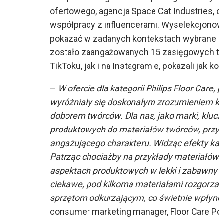
ofertowego, agencja Space Cat Industries, o
współpracy z influencerami. Wyselekcjonow
pokazać w zadanych kontekstach wybrane pro
zostało zaangażowanych 15 zasięgowych tw
TikToku, jak i na Instagramie, pokazali jak 
–
W ofercie dla kategorii Philips Floor Car
wyróżniały się doskonałym zrozumieniem k
doborem twórców. Dla nas, jako marki, kl
produktowych do materiałów twórców, przy
angażującego charakteru. Widząc efekty ka
Patrząc chociażby na przykłady materiałó
aspektach produktowych w lekki i zabawny
ciekawe, pod kilkoma materiałami rozgorza
sprzętom odkurzającym, co świetnie wpłyn
consumer marketing manager, Floor Care Po