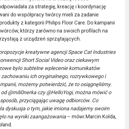
dpowiadała za strategię, kreację i koordynację
ani do współpracy twórcy mieli za zadanie
dukty z kategorii Philips Floor Care. Do kampanii
órców, którzy zarówno na swoich profilach na
korzystają z urządzeń sprzątających.
e, propozycje kreatywne agencji Space Cat Industries
onwencji Short Social Video oraz ciekawym
uczowe było subtelne wplecenie komunikatów
 zachowaniu ich oryginalnego, rozrywkowego i
mpanii, możemy potwierdzić, że to osiągnęliśmy.
w od @mili0nerka czy @HelloYogi, można mówić o
 sposób, przyciągając uwagę odbiorców. Co
ła dyskusja o tym, jakie imiona nadajemy swoim
ęło na wyniki zaangażowania
– mówi Marcin Kołda,
land.