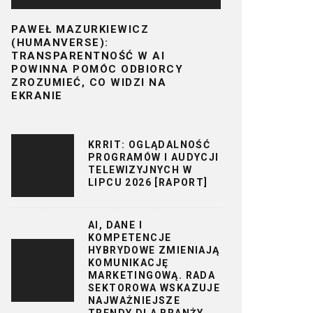
PAWEŁ MAZURKIEWICZ
(HUMANVERSE):
TRANSPARENTNOŚĆ W AI
POWINNA POMÓC ODBIORCY
ZROZUMIEĆ, CO WIDZI NA
EKRANIE
KRRIT: OGLĄDALNOŚĆ
PROGRAMÓW I AUDYCJI
TELEWIZYJNYCH W
LIPCU 2026 [RAPORT]
AI, DANE I
KOMPETENCJE
HYBRYDOWE ZMIENIAJĄ
KOMUNIKACJĘ
MARKETINGOWĄ. RADA
SEKTOROWA WSKAZUJE
NAJWAŻNIEJSZE
TRENDY DLA BRANŻY