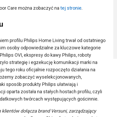
loor Care można zobaczyć na
tej stronie
.
u
em profilu Philips Home Living trwał od ostatniego
nim osoby odpowiedzialne za kluczowe kategorie
hilips OVI, ekspresy do kawy Philips, roboty
yło strategię i egzekucję komunikacji marki na
u tego roku oficjalnie rozpoczęto działania na
 możemy zobaczyć wyselekcjonowanych,
ki sposób produkty Philips ułatwiają i
ji oparta została na stałych hostach profilu, czyli
dodatkowych twórcach występujących gościnnie.
 klientów dołącza brand Versuni, zarządzający