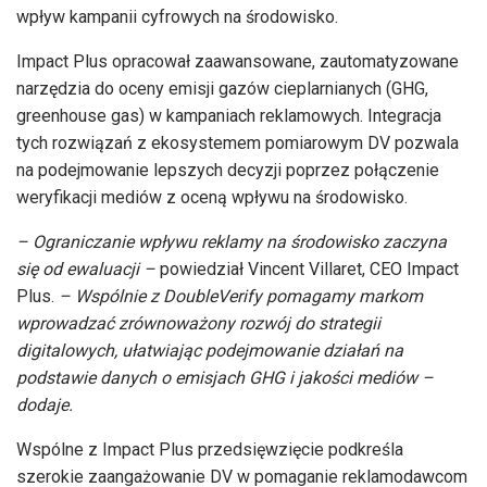
wpływ kampanii cyfrowych na środowisko.
Impact Plus opracował zaawansowane, zautomatyzowane
narzędzia do oceny emisji gazów cieplarnianych (GHG,
greenhouse gas) w kampaniach reklamowych. Integracja
tych rozwiązań z ekosystemem pomiarowym DV pozwala
na podejmowanie lepszych decyzji poprzez połączenie
weryfikacji mediów z oceną wpływu na środowisko.
– Ograniczanie wpływu reklamy na środowisko zaczyna
się od ewaluacji –
powiedział Vincent Villaret, CEO Impact
Plus.
– Wsp
ó
lnie z DoubleVerify pomagamy markom
wprowadzać zr
ó
wnoważony rozw
ó
j do strategii
digitalowych, ułatwiając podejmowanie działań na
podstawie danych o emisjach GHG i jakoś
ci medi
ó
w –
dodaje.
Wspólne z Impact Plus przedsięwzięcie podkreśla
szerokie zaangażowanie DV w pomaganie reklamodawcom