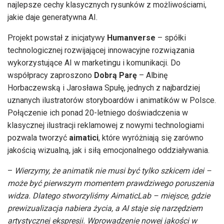
najlepsze cechy klasycznych rysunków z możliwościami,
jakie daje generatywna AI.
Projekt powstał z inicjatywy
Humanverse
– spółki
technologicznej rozwijającej innowacyjne rozwiązania
wykorzystujące AI w marketingu i komunikacji. Do
współpracy zaproszono
Dobrą Parę
– Albinę
Horbaczewską i Jarosława Spułę, jednych z najbardziej
uznanych ilustratorów storyboardów i animatików w Polsce.
Połączenie ich ponad 20-letniego doświadczenia w
klasycznej ilustracji reklamowej z nowymi technologiami
pozwala tworzyć
aimatici
, które wyróżniają się zarówno
jakością wizualną, jak i siłą emocjonalnego oddziaływania.
–
Wierzymy, że animatik nie musi być tylko szkicem idei –
może być pierwszym momentem prawdziwego poruszenia
widza. Dlatego stworzyliśmy AimaticLab – miejsce, gdzie
prewizualizacja nabiera życia, a AI staje się narzędziem
artystycznej ekspresji. Wprowadzenie nowej jakości w