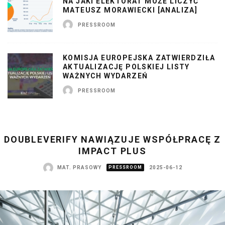
NA JAKI ELEKTORAT MOŻE LICZYĆ
MATEUSZ MORAWIECKI [ANALIZA]
PRESSROOM
KOMISJA EUROPEJSKA ZATWIERDZIŁA
AKTUALIZACJĘ POLSKIEJ LISTY
WAŻNYCH WYDARZEŃ
PRESSROOM
DOUBLEVERIFY NAWIĄZUJE WSPÓŁPRACĘ Z
IMPACT PLUS
MAT. PRASOWY
PRESSROOM
2025-06-12