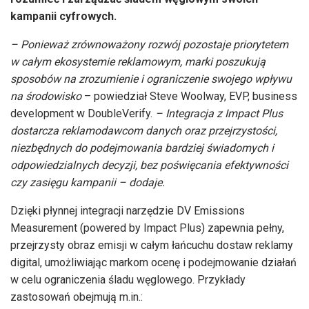
kampanii cyfrowych.
– Ponieważ zr
ó
wnoważony rozw
ó
j pozostaje priorytetem
w całym ekosystemie reklamowym, marki poszukują
sposob
ó
w na zrozumienie i ograniczenie swojego wpływu
na środowisko
– powiedział Steve Woolway, EVP, business
development w DoubleVerify.
– Integracja z Impact Plus
dostarcza reklamodawcom danych oraz przejrzystości,
niezbędnych do podejmowania bardziej świadomych i
odpowiedzialnych decyzji, bez poświęcania efektywności
czy zasięgu kampanii – dodaje.
Dzięki płynnej integracji narzędzie DV Emissions
Measurement (powered by Impact Plus) zapewnia pełny,
przejrzysty obraz emisji w całym łańcuchu dostaw reklamy
digital, umożliwiając markom ocenę i podejmowanie działań
w celu ograniczenia śladu węglowego. Przykłady
zastosowań obejmują m.in.: