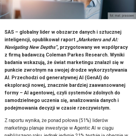
fot. mat. prasowe
SAS – globalny lider w obszarze danych i sztucznej
inteligencji, opublikował raport
„Marketers and AI:
Navigating New Depths”
, przygotowany we współpracy
z firmą badawczą Coleman Parkes Research. Wyniki
badania wskazują, że świat marketingu znalazł się w
punkcie zwrotnym na swojej drodze wykorzystywania
AI. Przechodzi od generatywnej AI (GenAI) do
eksploracji nowej, znacznie bardziej zaawansowanej
formy – AI agentowej, czyli systemów zdolnych do
samodzielnego uczenia się, analizowania danych i
podejmowania decyzji w czasie rzeczywistym.
Z raportu wynika, że ponad połowa (51%) liderów
marketingu planuje inwestycje w Agentic AI w ciągu
najbliższego roku, jednak jedynie 21% testuje ją obecnie w