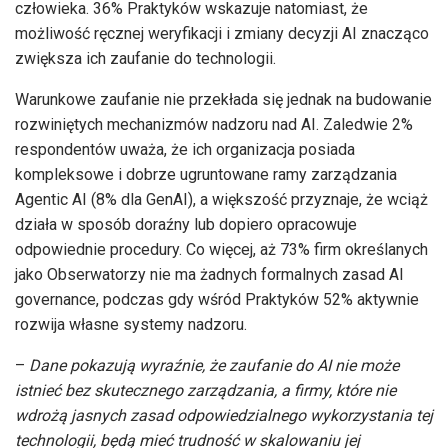
człowieka. 36% Praktyków wskazuje natomiast, że
możliwość ręcznej weryfikacji i zmiany decyzji AI znacząco
zwiększa ich zaufanie do technologii.
Warunkowe zaufanie nie przekłada się jednak na budowanie
rozwiniętych mechanizmów nadzoru nad AI. Zaledwie 2%
respondentów uważa, że ich organizacja posiada
kompleksowe i dobrze ugruntowane ramy zarządzania
Agentic AI (8% dla GenAI), a większość przyznaje, że wciąż
działa w sposób doraźny lub dopiero opracowuje
odpowiednie procedury. Co więcej, aż 73% firm określanych
jako Obserwatorzy nie ma żadnych formalnych zasad AI
governance, podczas gdy wśród Praktyków 52% aktywnie
rozwija własne systemy nadzoru.
–
Dane pokazują wyraźnie, że zaufanie do AI nie może
istnieć bez skutecznego zarządzania, a firmy, które nie
wdrożą jasnych zasad odpowiedzialnego wykorzystania tej
technologii, będą mieć trudność w skalowaniu jej