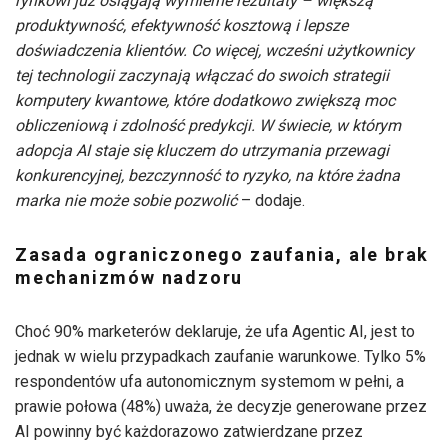
rynkowi już osiągają wymierne rezultaty – większą
produktywność, efektywność kosztową i lepsze
doświadczenia klientów. Co więcej, wcześni użytkownicy
tej technologii zaczynają włączać do swoich strategii
komputery kwantowe, które dodatkowo zwiększą moc
obliczeniową i zdolność predykcji. W świecie, w którym
adopcja AI staje się kluczem do utrzymania przewagi
konkurencyjnej, bezczynność to ryzyko, na które żadna
marka nie może sobie pozwolić
– dodaje.
Zasada ograniczonego zaufania, ale brak
mechanizmów nadzoru
Choć 90% marketerów deklaruje, że ufa Agentic AI, jest to
jednak w wielu przypadkach zaufanie warunkowe. Tylko 5%
respondentów ufa autonomicznym systemom w pełni, a
prawie połowa (48%) uważa, że decyzje generowane przez
AI powinny być każdorazowo zatwierdzane przez