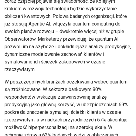
coraz częściej pojawia się świadomość, że kolejnym
krokiem w rozwoju technologii będzie wykorzystanie
obliczeń kwantowych. Połowa badanych organizacji, które
już stosują Agentic AI, włączyła quantum computing do
swoich planów rozwoju – dwukrotnie więcej niż w grupie
Obserwatorów. Marketerzy przewidują, że quantum AI
pozwoli im na szybsze i dokładniejsze analizy predykcyjne,
dynamiczne modelowanie zachowań klientów i
symulowanie ich ścieżek zakupowych w czasie
rzeczywistym.
W poszczególnych branżach oczekiwania wobec quantum
są zróżnicowane. W sektorze bankowym 80%
respondentów wskazuje zaawansowaną analizę
predykcyjną jako główną korzyść, w ubezpieczeniach 69%
podkreśla znaczenie symulacji ścieżki klienta w czasie
rzeczywistym, a w naukach przyrodniczych 67% akcentuje
możliwość hiperpersonalizacji na szeroką skalę. W
ochronie zdrowia 62% badanych widzi w obliczeniach