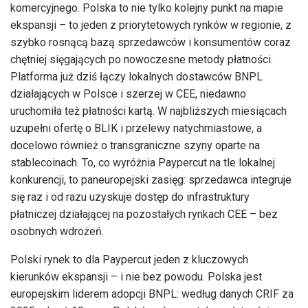
komercyjnego. Polska to nie tylko kolejny punkt na mapie
ekspansji – to jeden z priorytetowych rynków w regionie, z
szybko rosnącą bazą sprzedawców i konsumentów coraz
chętniej sięgających po nowoczesne metody płatności.
Platforma już dziś łączy lokalnych dostawców BNPL
działających w Polsce i szerzej w CEE, niedawno
uruchomiła też płatności kartą. W najbliższych miesiącach
uzupełni ofertę o BLIK i przelewy natychmiastowe, a
docelowo również o transgraniczne szyny oparte na
stablecoinach. To, co wyróżnia Paypercut na tle lokalnej
konkurencji, to paneuropejski zasięg: sprzedawca integruje
się raz i od razu uzyskuje dostęp do infrastruktury
płatniczej działającej na pozostałych rynkach CEE – bez
osobnych wdrożeń.
Polski rynek to dla Paypercut jeden z kluczowych
kierunków ekspansji – i nie bez powodu. Polska jest
europejskim liderem adopcji BNPL: według danych CRIF za