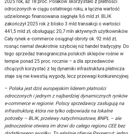
2025 rok, aż 18 proc. Polaków skorzystało z płatności
odroczonych w ciągu ostatniego roku, a łączna wartość
udzielonego finansowania sięgnęła 9,6 mld zł. BLIK
zakończył 2025 rok z blisko 3 mld transakcji o wartości
441,5 mld zł, obsługując 20,7 mln aktywnych użytkowników.
Cały rynek e-commerce osiągnął obroty ok. 92 mld zł,
rosnąc niemal dwukrotnie szybciej niż handel tradycyjny. Do
tego sprzedaż transgraniczna polskich sklepów rośnie w
tempie ponad 25 proc. rocznie – a dla sprzedawców
chcących korzystać z tej dynamiki infrastruktura płatnicza
staje się nie kwestią wygody, lecz przewagi konkurencyjnej.
–
Polska jest dziś europejskim liderem płatności
odroczonych i jednym z najbardziej dynamicznych rynków
e-commerce w regionie. Polscy sprzedawcy zasługują na
infrastrukturę, która nie tylko odpowiada na lokalne
potrzeby – BLIK, przelewy natychmiastowe, BNPL – ale
jednocześnie otwiera im drzwi do całego regionu CEE bez
dodatkowego wysiłku. To właśnie oferuje Paypercut: jedno