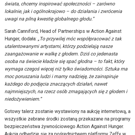
świata, chcemy inspirować społeczności – zarówno
lokalnie, jak i ogólnokrajowo – do działania i zwrócenia
uwagi na pilną kwestię globalnego głodu.”
Sarah Canniford, Head of Partnerships w Action Against
Hunger, dodała:
„To przywilej móc współpracować z tak
utalentowanymi artystami, którzy podzielają nasze
zaangażowanie w walkę z głodem. Dziś co jedenasta
osoba na świecie kładzie się spać głodna – to fakt, który
wymaga czegoś więcej niż tylko świadomości. Sztuka ma
moc poruszania ludzi i mamy nadzieję, że zainspiruje
każdego do podjęcia znaczących działań, nawet
najmniejszych, na rzecz osób zmagających się z głodem i
niedożywieniem.”
Gotowy talerz zostanie wystawiony na aukcję internetową, a
wszystkie zebrane środki zostaną przekazane na programy
bezpieczeństwa żywnościowego Action Against Hunger.
Aukcja odbędzie się za pośrednictwem platformy Zeffy w