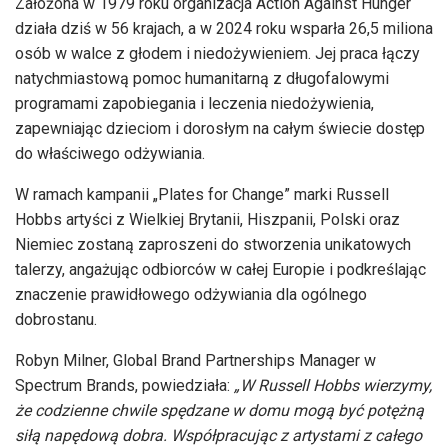
Założona w 1979 roku organizacja Action Against Hunger
działa dziś w 56 krajach, a w 2024 roku wsparła 26,5 miliona
osób w walce z głodem i niedożywieniem. Jej praca łączy
natychmiastową pomoc humanitarną z długofalowymi
programami zapobiegania i leczenia niedożywienia,
zapewniając dzieciom i dorosłym na całym świecie dostęp
do właściwego odżywiania.
W ramach kampanii „Plates for Change” marki Russell
Hobbs artyści z Wielkiej Brytanii, Hiszpanii, Polski oraz
Niemiec zostaną zaproszeni do stworzenia unikatowych
talerzy, angażując odbiorców w całej Europie i podkreślając
znaczenie prawidłowego odżywiania dla ogólnego
dobrostanu.
Robyn Milner, Global Brand Partnerships Manager w
Spectrum Brands, powiedziała:
„W Russell Hobbs wierzymy,
że codzienne chwile spędzane w domu mogą być potężną
siłą napędową dobra. Współpracując z artystami z całego