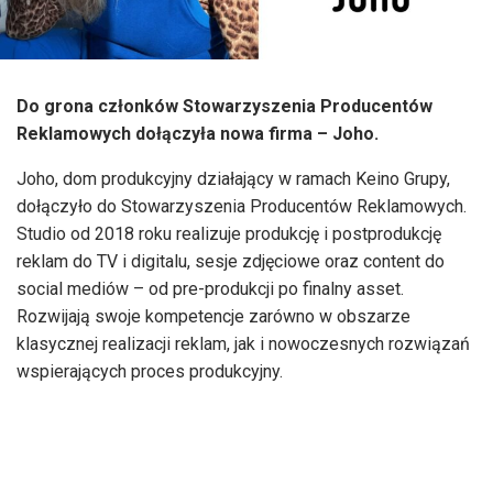
Do grona członków Stowarzyszenia Producentów
Reklamowych dołączyła nowa firma – Joho.
Joho, dom produkcyjny działający w ramach Keino Grupy,
dołączyło do Stowarzyszenia Producentów Reklamowych.
Studio od 2018 roku realizuje produkcję i postprodukcję
reklam do TV i digitalu, sesje zdjęciowe oraz content do
social mediów – od pre-produkcji po finalny asset.
Rozwijają swoje kompetencje zarówno w obszarze
klasycznej realizacji reklam, jak i nowoczesnych rozwiązań
wspierających proces produkcyjny.
–
Przystąpienie do SPR traktujemy jako naturalny krok –
od dawna działamy w duchu wartości, które
stowarzyszenie promuje. Wspólna praca nad standardami