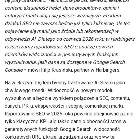
tej pory brakowało. Techniczna jakość serwisu, ekspercki
content, aktualność treści, dane produktowe, opinie i
autorytet marki stają się jeszcze ważniejsze. Efektem
działań SEO nie zawsze będzie już tylko kliknięcie, ale też
pojawienie się marki jako źródła lub rekomendacji w
odpowiedzi AI. Dlatego od czerwca 2026 roku w Harbingers
rozszerzamy raportowanie SEO o analizę nowych
mierników widoczności w generatywnych funkcjach
wyszukiwania, jeśli dane są dostępne w Google Search
Console
– mówi Filip Krasiński, partner w Harbingers.
Największym błędem byłoby traktowanie AI Search jako
chwilowego trendu. Widoczność w nowym modelu
wyszukiwania będzie wynikiem połączenia SEO, contentu,
danych, PR-u, eksperckości i spójnej komunikacji marki.
Raportowanie SEO w 2026 roku powinno obejmować już nie
tylko klasyczne KPI, ale także dane o obecności stron w
generatywnych funkcjach Google Search: widoczność
konkretnych URL-i, kraje, urządzenia oraz wpływ tej