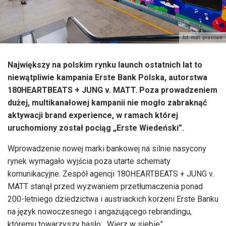
fot. mat. prasowe
Największy na polskim rynku launch ostatnich lat to
niewątpliwie kampania Erste Bank Polska, autorstwa
180HEARTBEATS + JUNG v. MATT. Poza prowadzeniem
dużej, multikanałowej kampanii nie mogło zabraknąć
aktywacji brand experience, w ramach której
uruchomiony został pociąg „Erste Wiedeński”.
Wprowadzenie nowej marki bankowej na silnie nasycony
rynek wymagało wyjścia poza utarte schematy
komunikacyjne. Zespół agencji 180HEARTBEATS + JUNG v.
MATT stanął przed wyzwaniem przetłumaczenia ponad
200-letniego dziedzictwa i austriackich korzeni Erste Banku
na język nowoczesnego i angażującego rebrandingu,
któremu towarzyszy hasło: „Wierz w siebie”.