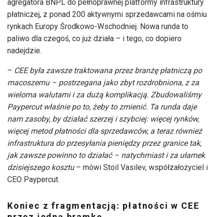
agregatora BNPL do pełnoprawnej platformy infrastruktury
płatniczej, z ponad 200 aktywnymi sprzedawcami na ośmiu
rynkach Europy Środkowo-Wschodniej. Nowa runda to
paliwo dla czegoś, co już działa – i tego, co dopiero
nadejdzie.
–
CEE była zawsze traktowana przez branżę płatniczą po
macoszemu – postrzegana jako zbyt rozdrobniona, z za
wieloma walutami i za dużą komplikacją. Zbudowaliśmy
Paypercut właśnie po to, żeby to zmienić. Ta runda daje
nam zasoby, by działać szerzej i szybciej: więcej rynków,
więcej metod płatności dla sprzedawców, a teraz również
infrastruktura do przesyłania pieniędzy przez granice tak,
jak zawsze powinno to działać – natychmiast i za ułamek
dzisiejszego kosztu
– mówi Stoil Vasilev, współzałożyciel i
CEO Paypercut.
Koniec z fragmentacją: płatności w CEE
przez jedną bramkę