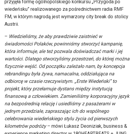
przyjęła formę ogólnopolskiego konkursu „Przygoda po
wiedeńsku” realizowanego za pośrednictwem radia RMF
FM, w którym nagrodą jest wymarzony city break do stolicy
Austrii.
–
Wiedzieliśmy, że aby prawdziwie zaistnieć w
świadomości Polaków, powinniśmy stworzyć kampanię,
która informuje, ale też pozwala doświadczać marki i jej
wartości. Dlatego stworzyliśmy przestrzeń, do której można
fizycznie wejść. Od początku zależało nam, by koncepcja
rebrandingu była żywa, namacalna, oddziałująca na
odbiorcę w czasie rzeczywistym. „Erste Wiedeński” to
projekt, który przełamuje dystans między instytucją
finansową a człowiekiem. Zamieniliśmy korporacyjny język
na bezpośrednią relację i usiedliśmy z pasażerami w
jednym przedziale, zapraszając ich do wspólnego
celebrowania wiedeńskiego stylu życia od pierwszych
kilometrów podróży
– mówi Łukasz Deoniziak, business &
experience marketing director w 180HEARTBEATS + JUNG