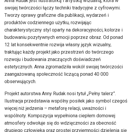
Anna Rudak jest ilustratorką i artystką wizualną, która w
swojej twórczości łączy techniki tradycyjne z cyfrowymi.
Tworzy oprawy graficzne dla publikacji, wydarzeń i
produktów codziennego użytku, rozwijając
charakterystyczny styl oparty na dekoracyjności, kolorze i
budowaniu pozytywnych emocji poprzez obraz. Od ponad
12 lat konsekwentnie rozwija własny język wizualny,
traktując każdy projekt jako przestrzeń do twórczego
rozwoju i budowania znaczących doświadczeń
estetycznych. Anna zgromadziła wokół swojej twórczości
zaangażowaną społeczność liczącą ponad 40 000
obserwujących.
Projekt autorstwa Anny Rudak nosi tytuł „Pełny talerz”.
Ilustracja przedstawia wspólny posiłek jako symbol czegoś
więcej niż jedzenia – metaforę relacji, uważności i
wspólnoty. Kompozycja wypełniona ciepłem domowej
atmosfery odwołuje się do wdzięczności za obecność
drugiego człowieka oraz prostej przyjemności dzielenia się