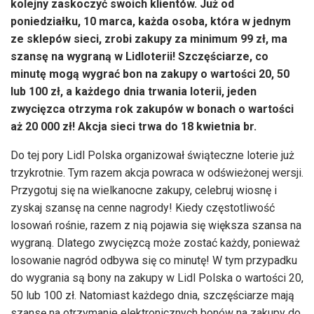
kolejny zaskoczyć swoich klientów. Już od
poniedziałku, 10 marca, każda osoba, która w jednym
ze sklepów sieci, zrobi zakupy za minimum 99 zł, ma
szansę na wygraną w Lidloterii! Szczęściarze, co
minutę mogą wygrać bon na zakupy o wartości 20, 50
lub 100 zł, a każdego dnia trwania loterii, jeden
zwycięzca otrzyma rok zakupów w bonach o wartości
aż 20 000 zł! Akcja sieci trwa do 18 kwietnia br.
Do tej pory Lidl Polska organizował świąteczne loterie już
trzykrotnie. Tym razem akcja powraca w odświeżonej wersji.
Przygotuj się na wielkanocne zakupy, celebruj wiosnę i
zyskaj szansę na cenne nagrody! Kiedy częstotliwość
losowań rośnie, razem z nią pojawia się większa szansa na
wygraną. Dlatego zwycięzcą może zostać każdy, ponieważ
losowanie nagród odbywa się co minutę! W tym przypadku
do wygrania są bony na zakupy w Lidl Polska o wartości 20,
50 lub 100 zł. Natomiast każdego dnia, szczęściarze mają
szansę na otrzymanie elektronicznych bonów na zakupy do