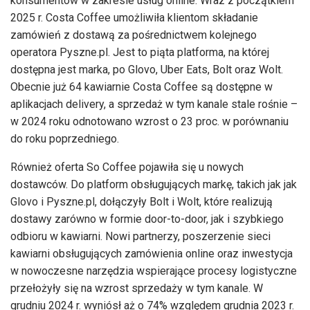
konsumentów w zakresie usług online. Wraz z początkiem
2025 r. Costa Coffee umożliwiła klientom składanie
zamówień z dostawą za pośrednictwem kolejnego
operatora Pyszne.pl. Jest to piąta platforma, na której
dostępna jest marka, po Glovo, Uber Eats, Bolt oraz Wolt.
Obecnie już 64 kawiarnie Costa Coffee są dostępne w
aplikacjach delivery, a sprzedaż w tym kanale stale rośnie –
w 2024 roku odnotowano wzrost o 23 proc. w porównaniu
do roku poprzedniego.
Również oferta So Coffee pojawiła się u nowych
dostawców. Do platform obsługujących markę, takich jak jak
Glovo i Pyszne.pl, dołączyły Bolt i Wolt, które realizują
dostawy zarówno w formie door-to-door, jak i szybkiego
odbioru w kawiarni. Nowi partnerzy, poszerzenie sieci
kawiarni obsługujących zamówienia online oraz inwestycja
w nowoczesne narzędzia wspierające procesy logistyczne
przełożyły się na wzrost sprzedaży w tym kanale. W
grudniu 2024 r. wyniósł aż o 74% względem grudnia 2023 r.