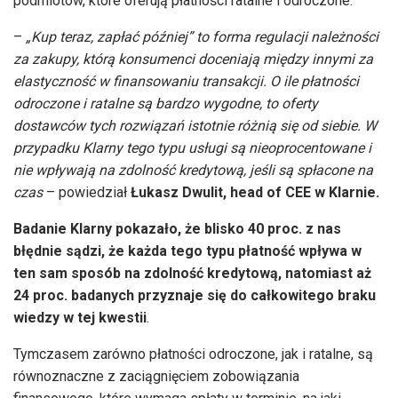
podmiotów, które oferują płatności ratalne i odroczone.
–
„Kup teraz, zapłać później” to forma regulacji należności
za zakupy, którą konsumenci doceniają między innymi za
elastyczność w finansowaniu transakcji. O ile płatności
odroczone i ratalne są bardzo wygodne, to oferty
dostawców tych rozwiązań istotnie różnią się od siebie. W
przypadku Klarny tego typu usługi są nieoprocentowane i
nie wpływają na zdolność kredytową, jeśli są spłacone na
czas
–
powiedział
Łukasz Dwulit, head of CEE w Klarnie.
Badanie Klarny pokazało, że blisko 40 proc. z nas
błędnie sądzi, że każda tego typu płatność wpływa w
ten sam sposób na zdolność kredytową, natomiast aż
24 proc. badanych przyznaje się do całkowitego braku
wiedzy w tej kwestii
.
Tymczasem zarówno płatności odroczone, jak i ratalne, są
równoznaczne z zaciągnięciem zobowiązania