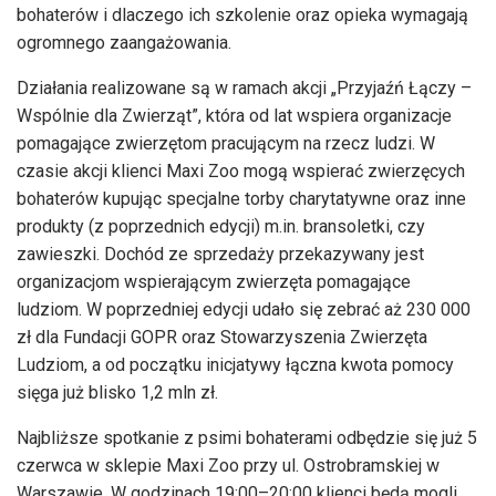
bohaterów i dlaczego ich szkolenie oraz opieka wymagają
ogromnego zaangażowania.
Działania realizowane są w ramach akcji „Przyjaźń Łączy –
Wspólnie dla Zwierząt”, która od lat wspiera organizacje
pomagające zwierzętom pracującym na rzecz ludzi. W
czasie akcji klienci Maxi Zoo mogą wspierać zwierzęcych
bohaterów kupując specjalne torby charytatywne oraz inne
produkty (z poprzednich edycji) m.in. bransoletki, czy
zawieszki. Dochód ze sprzedaży przekazywany jest
organizacjom wspierającym zwierzęta pomagające
ludziom. W poprzedniej edycji udało się zebrać aż 230 000
zł dla Fundacji GOPR oraz Stowarzyszenia Zwierzęta
Ludziom, a od początku inicjatywy łączna kwota pomocy
sięga już blisko 1,2 mln zł.
Najbliższe spotkanie z psimi bohaterami odbędzie się już 5
czerwca w sklepie Maxi Zoo przy ul. Ostrobramskiej w
Warszawie. W godzinach 19:00–20:00 klienci będą mogli