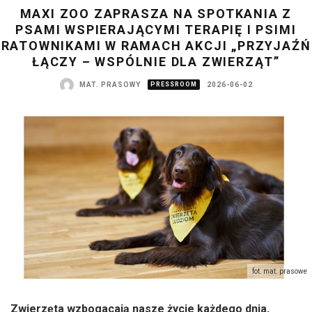
MAXI ZOO ZAPRASZA NA SPOTKANIA Z
PSAMI WSPIERAJĄCYMI TERAPIĘ I PSIMI
RATOWNIKAMI W RAMACH AKCJI „PRZYJAŹŃ
ŁĄCZY – WSPÓLNIE DLA ZWIERZĄT”
MAT. PRASOWY
PRESSROOM
2026-06-02
fot. mat. prasowe
Zwierzęta wzbogacają nasze życie każdego dnia,