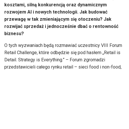
kosztami, silną konkurencją oraz dynamicznym
rozwojem AI i nowych technologii. Jak budować
przewagę w tak zmieniającym się otoczeniu? Jak
rozwijać sprzedaż i jednocześnie dbać o rentowność
biznesu?
O tych wyzwaniach będą rozmawiać uczestnicy VIII Forum
Retail Challenge, które odbędzie się pod hasłem „Retail is
Detail. Strategy is Everything.” – Forum zgromadzi
przedstawicieli całego rynku retail – sieci food i non-food,
producentów FMCG i dóbr trwałych, platform e-commerce
oraz dostawców technologii wspierających handel.
W programie wydarzenia znajdą się m.in. tematy związane
z wykorzystaniem AI i danych w retailu, zmieniającymi się
zachowaniami konsumentów, retail media, customer
experience, strategią omnichannel oraz zarządzaniem
ceną, promocją i rentownością.