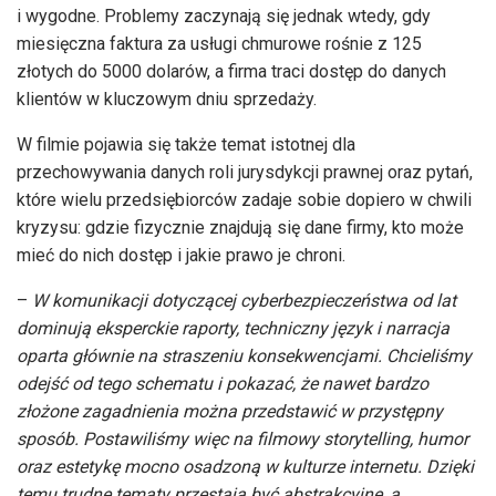
i wygodne. Problemy zaczynają się jednak wtedy, gdy
miesięczna faktura za usługi chmurowe rośnie z 125
złotych do 5000 dolarów, a firma traci dostęp do danych
klientów w kluczowym dniu sprzedaży.
W filmie pojawia się także temat istotnej dla
przechowywania danych roli jurysdykcji prawnej oraz pytań,
które wielu przedsiębiorców zadaje sobie dopiero w chwili
kryzysu: gdzie fizycznie znajdują się dane firmy, kto może
mieć do nich dostęp i jakie prawo je chroni.
–
W komunikacji dotyczącej cyberbezpieczeństwa od lat
dominują eksperckie raporty, techniczny język i narracja
oparta głównie na straszeniu konsekwencjami. Chcieliśmy
odejść od tego schematu i pokazać, że nawet bardzo
złożone zagadnienia można przedstawić w przystępny
sposób. Postawiliśmy więc na filmowy storytelling, humor
oraz estetykę mocno osadzoną w kulturze internetu. Dzięki
temu trudne tematy przestają być abstrakcyjne, a