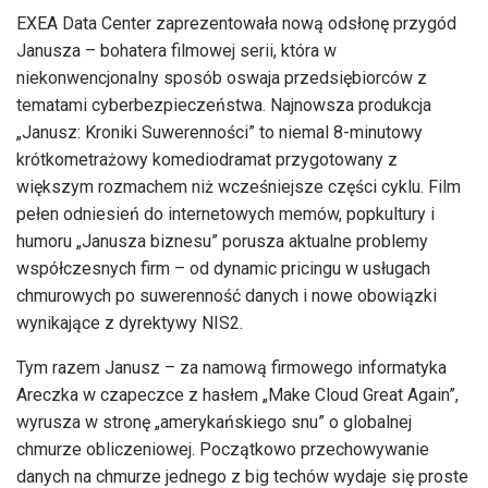
EXEA Data Center zaprezentowała nową odsłonę przygód
Janusza – bohatera filmowej serii, która w
niekonwencjonalny sposób oswaja przedsiębiorców z
tematami cyberbezpieczeństwa. Najnowsza produkcja
„Janusz: Kroniki Suwerenności” to niemal 8-minutowy
krótkometrażowy komediodramat przygotowany z
większym rozmachem niż wcześniejsze części cyklu. Film
pełen odniesień do internetowych memów, popkultury i
humoru „Janusza biznesu” porusza aktualne problemy
współczesnych firm – od dynamic pricingu w usługach
chmurowych po suwerenność danych i nowe obowiązki
wynikające z dyrektywy NIS2.
Tym razem Janusz – za namową firmowego informatyka
Areczka w czapeczce z hasłem „Make Cloud Great Again”,
wyrusza w stronę „amerykańskiego snu” o globalnej
chmurze obliczeniowej. Początkowo przechowywanie
danych na chmurze jednego z big techów wydaje się proste