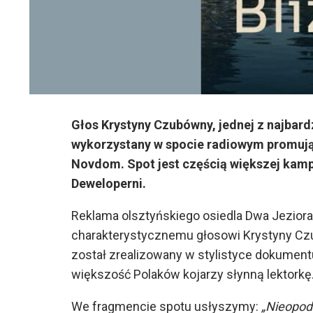
Głos Krystyny Czubówny, jednej z najbard
wykorzystany w spocie radiowym promują
Novdom. Spot jest częścią większej kam
Deweloperni.
Reklama olsztyńskiego osiedla Dwa Jeziora 
charakterystycznemu głosowi Krystyny Czub
został zrealizowany w stylistyce dokumentu
większość Polaków kojarzy słynną lektorkę
We fragmencie spotu usłyszymy:
„Nieopoda