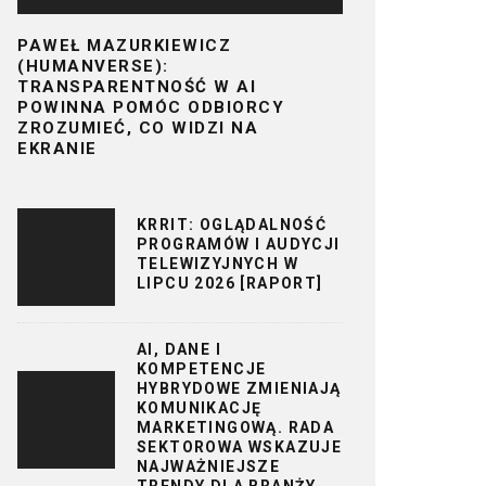
PAWEŁ MAZURKIEWICZ
(HUMANVERSE):
TRANSPARENTNOŚĆ W AI
POWINNA POMÓC ODBIORCY
ZROZUMIEĆ, CO WIDZI NA
EKRANIE
KRRIT: OGLĄDALNOŚĆ
PROGRAMÓW I AUDYCJI
TELEWIZYJNYCH W
LIPCU 2026 [RAPORT]
AI, DANE I
KOMPETENCJE
HYBRYDOWE ZMIENIAJĄ
KOMUNIKACJĘ
MARKETINGOWĄ. RADA
SEKTOROWA WSKAZUJE
NAJWAŻNIEJSZE
TRENDY DLA BRANŻY