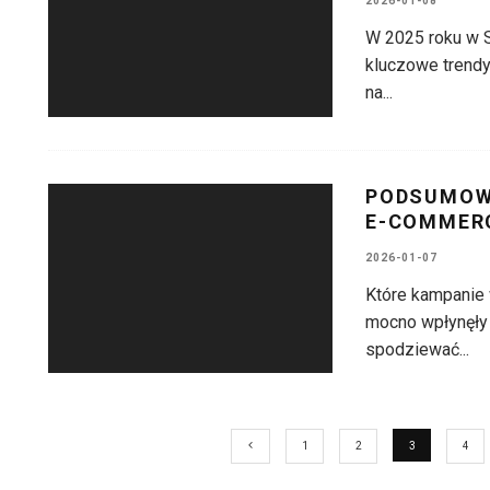
2026-01-08
W 2025 roku w 
kluczowe trendy 
na
...
PODSUMOWA
E-COMMERC
2026-01-07
Które kampanie w
mocno wpłynęły
spodziewać
...
1
2
3
4