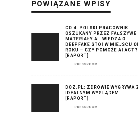
POWIĄZANE WPISY
CO 4. POLSKI PRACOWNIK
OSZUKANY PRZEZ FAŁSZYWE
MATERIAŁY AI. WIEDZA O
DEEPFAKE STOI W MIEJSCU O
ROKU – CZY POMOŻE AI ACT?
[RAPORT]
PRESSROOM
DOZ.PL: ZDROWIE WYGRYWA 
IDEALNYM WYGLĄDEM
[RAPORT]
PRESSROOM