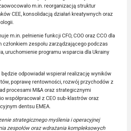
owocowało m.in. reorganizacją struktur
ów CEE, konsolidacją działań kreatywnych oraz
logii.
e m.in. pełnienie funkcji CFO, COO oraz CCO dla
wym członkiem zespołu zarządzającego podczas
a, uruchomienie programu wsparcia dla Ukrainy
 będzie odpowiadał wspierał realizację wyników
ztów, poprawę rentowności, rozwój przychodów z
nad procesami M&A oraz strategicznymi
io współpracował z CEO sub-klastrów oraz
rcyjnym dentsu EMEA.
enie strategicznego myślenia i operacyjnej
nia zespołów oraz wdrażania kompleksowych