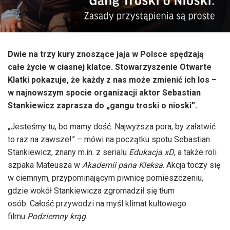
Dwie na trzy kury znoszące jaja w Polsce spędzają
całe życie w ciasnej klatce. Stowarzyszenie Otwarte
Klatki pokazuje, że każdy z nas może zmienić ich los –
w najnowszym spocie organizacji aktor Sebastian
Stankiewicz zaprasza do „gangu troski o nioski”.
„Jesteśmy tu, bo mamy dość. Najwyższa pora, by załatwić
to raz na zawsze!” – mówi na początku spotu Sebastian
Stankiewicz, znany m.in. z serialu
Edukacja xD
, a także roli
szpaka Mateusza w
Akademii pana Kleksa
. Akcja toczy się
w ciemnym, przypominającym piwnicę pomieszczeniu,
gdzie wokół Stankiewicza zgromadził się tłum
osób. Całość przywodzi na myśl klimat kultowego
filmu
Podziemny krąg
.