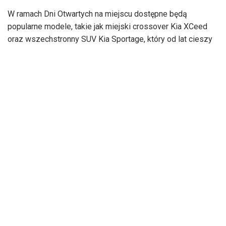
W ramach Dni Otwartych na miejscu dostępne będą
popularne modele, takie jak miejski crossover Kia XCeed
oraz wszechstronny SUV Kia Sportage, który od lat cieszy
się niesłabnącym zainteresowaniem kierowców w
Polsce. Działania promocyjne wspierane są mediowo
offline (radio) i online (display, video, mailingi i
programmatic).