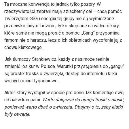
Ta mroczna konwencja to jednak tylko pozory. W
rzeczywistości zebrani mają szlachetny cel – chcą pomóc
zwierzętom. Siła i energia tej grupy nie są wymierzone
przeciwko innym ludziom, tylko skupione na walce o kury,
które same nie mogą prosić o pomoc. „Gang” przypomina
firmom nie o haraczu, lecz o ich obietnicach wycofania jaj z
chowu klatkowego.
Jak tłumaczy Stankiewicz, każdy z nas może realnie
zmienić los kur w Polsce. Warunki przystąpienia do „gangu”
są proste: troska o zwierzęta, dostęp do internetu i kilka
wolnych minut tygodniowo.
Aktor, który wystąpił w spocie pro bono, tak komentuje swój
udział w kampanii:
Warto dołączyć do gangu troski o nioski,
ponieważ warto dbać o zwierzęta. Dbajmy o to, żeby klatki
były otwarte
.