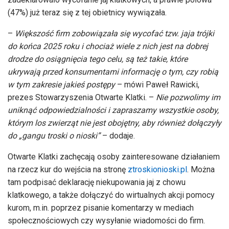
(47%) już teraz się z tej obietnicy wywiązała.
–
Większość firm zobowiązała się wycofać tzw. jaja trójki
do końca 2025 roku i chociaż wiele z nich jest na dobrej
drodze do osiągnięcia tego celu, są też takie, które
ukrywają przed konsumentami informację o tym, czy robią
w tym zakresie jakieś postępy
– mówi Paweł Rawicki,
prezes Stowarzyszenia Otwarte Klatki. –
Nie pozwolimy im
uniknąć odpowiedzialności i zapraszamy wszystkie osoby,
którym los zwierząt nie jest obojętny, aby również dołączyły
do „gangu troski o nioski”
– dodaje.
Otwarte Klatki zachęcają osoby zainteresowane działaniem
na rzecz kur do wejścia na stronę
ztroskionioski.pl
. Można
tam podpisać deklarację niekupowania jaj z chowu
klatkowego, a także dołączyć do wirtualnych akcji pomocy
kurom, m.in. poprzez pisanie komentarzy w mediach
społecznościowych czy wysyłanie wiadomości do firm.