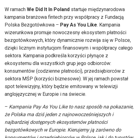
W ramach
We Did It In Poland
startuje międzynarodowa
kampania branżowa fintech przy współpracy z Fundacją
Polska Bezgotówkowa –
Pay As You Like
. Kampania
wizerunkowa promuje nowoczesny ekosystem płatności
bezgotówkowych, który dynamicznie rozwija się w Polsce,
dzięki licznym instytucjom finansowym i współpracy całego
sektora. Kampania podkreśla korzyści płynące z
ekosystemu dla wszystkich grup jego odbiorców:
konsumentów (codzienne płatności), przedsiębiorców z
sektora MŚP (korzyści biznesowe). W jej ramach powstał
spot telewizyjny, który będzie emitowany w telewizji
anglojęzycznej w Europie i na świecie.
–
Kampania Pay As You Like to nasz sposób na pokazanie,
że Polska ma dziś jeden z najnowocześniejszych i
najbardziej dostępnych ekosystemów płatności
bezgotówkowych w Europie. Kierujemy ją zarówno do
konsumentów i przedsiębiorców w Polsce, jak i do turystów