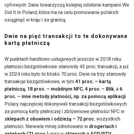
cyfrowych. Dane towarzyszą kolejnej odsłonie kampanii We
Did It In Poland, która ma na celu promowanie polskich
osiągnięć w kraju i za granicą.
Dwie na pięć transakcji to te dokonywane
kartą płatniczą
W punktach handlowo-usługowych jeszcze w 2018 roku
płatności bezgotówkowe stanowiły 43 proc. transakcji, a już
w 2024 roku było to blisko 70 proc. Dwie na trzy stanowiły
transakcje bezgotówkowe, w tym
41 proc. – kartą
płatniczą
,
18 proc. – mobilnym NFC
,
4 proc. – Blik
, a
6
proc. – inne metody płatności, np. za pomocą aplikacji
.
Polacy najczęściej dokonywali transakcji bezgotówkowych
za pomocą karty płatniczej i zbliżeniowe płatności NFC w
sklepach z obuwiem i odzieżą – 72 proc.
wszystkich
płatności. Niewiele mniej odnotowano w
drogeriach i
aptekach (71 proc.)
oraz w
sklepach z AGD/RTV,