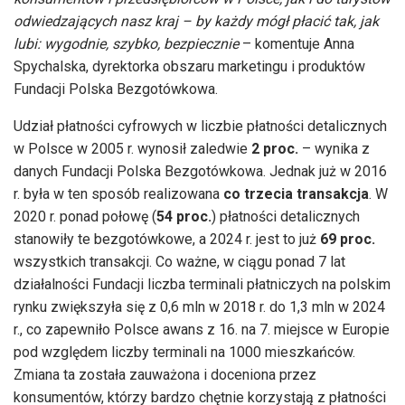
odwiedzających nasz kraj – by każdy mógł płacić tak, jak
lubi: wygodnie, szybko, bezpiecznie
– komentuje Anna
Spychalska, dyrektorka obszaru marketingu i produktów
Fundacji Polska Bezgotówkowa.
Udział płatności cyfrowych w liczbie płatności detalicznych
w Polsce w 2005 r. wynosił zaledwie
2 proc.
– wynika z
danych Fundacji Polska Bezgotówkowa. Jednak już w 2016
r. była w ten sposób realizowana
co trzecia transakcja
. W
2020 r. ponad połowę (
54 proc.
) płatności detalicznych
stanowiły te bezgotówkowe, a 2024 r. jest to już
69 proc.
wszystkich transakcji. Co ważne, w ciągu ponad 7 lat
działalności Fundacji liczba terminali płatniczych na polskim
rynku zwiększyła się z 0,6 mln w 2018 r. do 1,3 mln w 2024
r., co zapewniło Polsce awans z 16. na 7. miejsce w Europie
pod względem liczby terminali na 1000 mieszkańców.
Zmiana ta została zauważona i doceniona przez
konsumentów, którzy bardzo chętnie korzystają z płatności