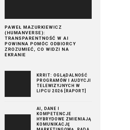
PAWEŁ MAZURKIEWICZ
(HUMANVERSE):
TRANSPARENTNOŚĆ W AI
POWINNA POMÓC ODBIORCY
ZROZUMIEĆ, CO WIDZI NA
EKRANIE
KRRIT: OGLĄDALNOŚĆ
PROGRAMÓW I AUDYCJI
TELEWIZYJNYCH W
LIPCU 2026 [RAPORT]
AI, DANE I
KOMPETENCJE
HYBRYDOWE ZMIENIAJĄ
KOMUNIKACJĘ
MARKETINGOWĄ. RADA