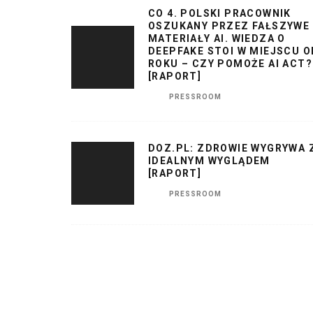
CO 4. POLSKI PRACOWNIK
OSZUKANY PRZEZ FAŁSZYWE
MATERIAŁY AI. WIEDZA O
DEEPFAKE STOI W MIEJSCU O
ROKU – CZY POMOŻE AI ACT?
[RAPORT]
PRESSROOM
DOZ.PL: ZDROWIE WYGRYWA 
IDEALNYM WYGLĄDEM
[RAPORT]
PRESSROOM