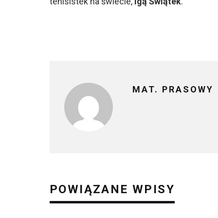
tenisistek na świecie,
Igą Świątek
.
MAT. PRASOWY
POWIĄZANE WPISY