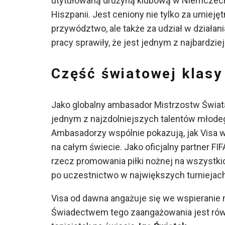
utytułowaną drużyną klubową w Niemczech
Hiszpanii. Jest ceniony nie tylko za umiejętn
przywództwo, ale także za udział w działan
pracy sprawiły, że jest jednym z najbardz
Część światowej klasy
Jako globalny ambasador Mistrzostw Świata
jednym z najzdolniejszych talentów młodeg
Ambasadorzy wspólnie pokazują, jak Visa w
na całym świecie. Jako oficjalny partner FIF
rzecz promowania piłki nożnej na wszystk
po uczestnictwo w największych turniejac
Visa od dawna angażuje się we wspieranie 
Świadectwem tego zaangażowania jest równ