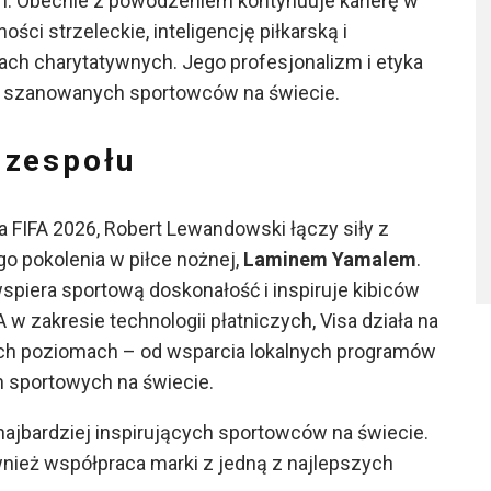
. Obecnie z powodzeniem kontynuuje karierę w
ości strzeleckie, inteligencję piłkarską i
iach charytatywnych. Jego profesjonalizm i etyka
iej szanowanych sportowców na świecie.
 zespołu
 FIFA 2026, Robert Lewandowski łączy siły z
o pokolenia w piłce nożnej,
Laminem Yamalem
.
spiera sportową doskonałość i inspiruje kibiców
A w zakresie technologii płatniczych, Visa działa na
ich poziomach – od wsparcia lokalnych programów
h sportowych na świecie.
najbardziej inspirujących sportowców na świecie.
ież współpraca marki z jedną z najlepszych