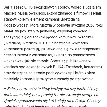
Seria sześciu, 15-sekundowych spotów wideo z udziałem
Macieja Musiałowskiego, aktora znanego z filmów i seriali,
stanowi kolejny element kampanii „Metoda na
Podszywacza”, która ruszyła w połowie stycznia 2026 roku.
Materiały powstały w jednolitej, wspólnej konwencji:
zaczynają się od zaskakującego komunikatu w rodzaju
„ukradłem/ukradłam Ci X zł”, a następnie w krótkim
komentarzu pokazują, jak łatwo dać się zwieść znajomemu
scenariuszowi z wiadomości, i kierują do praktycznych
wskazówek, jak się chronić. Spoty są publikowane w
kanałach społecznościowych BLIKA (Facebook, Instagram)
oraz dostępne na stronie podszywacze.pl, która zbiera
materiały kampanii i praktyczne zasady postępowania.
–
Zależy nam, żeby te filmy krążyły między ludźmi i były
podawane dalej, bo w prostej formie zwracają uwagę na
zjawisko podszywania się i skłaniają do refleksji. Chcemy,
żeby trafiały do różnych grup, rodziny, znajomych,