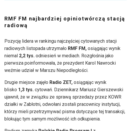
RMF FM najbardziej opiniotwórczą stacją
radiową
Pozycję lidera w rankingu najczęściej cytowanych stacji
radiowych listopada utrzymało
RMF FM,
osiągając wynik
niemal
2,2 tys.
odniesień w mediach. Rozgłośnia jako
pierwsza poinformowała, że prezydent Karol Nawrocki
weźmie udział w Marszu Niepodległości.
Drugie miejsce zajęło
Radio ZET,
osiągając wynik
blisko
1,3 tys.
cytowań. Dziennikarz Mariusz Gierszewski
ujawnił, że w związku ze sprawą sprzedaży przez KOWR
działki w Zabłotni, odwołani zostali pracownicy instytucji,
którzy mieli przetrzymywać pisma dotyczące tej transakcji,
blokując tym samym możliwość ich odkupienia.
Podium zamyka
Polskie Radio Program I
z