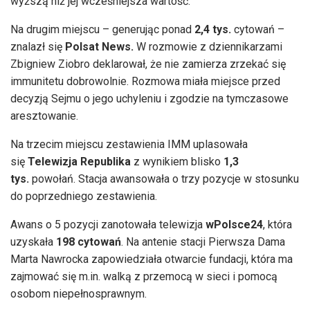
wyższą niż jej wcześniejsza wartość.
Na drugim miejscu – generując ponad
2,4 tys.
cytowań –
znalazł się
Polsat News.
W rozmowie z dziennikarzami
Zbigniew Ziobro deklarował, że nie zamierza zrzekać się
immunitetu dobrowolnie. Rozmowa miała miejsce przed
decyzją Sejmu o jego uchyleniu i zgodzie na tymczasowe
aresztowanie.
Na trzecim miejscu zestawienia IMM uplasowała
się
Telewizja Republika
z wynikiem blisko
1,3
tys.
powołań. Stacja awansowała o trzy pozycje w stosunku
do poprzedniego zestawienia.
Awans o 5 pozycji zanotowała telewizja
wPolsce24
, która
uzyskała
198 cytowań
. Na antenie stacji Pierwsza Dama
Marta Nawrocka zapowiedziała otwarcie fundacji, która ma
zajmować się m.in. walką z przemocą w sieci i pomocą
osobom niepełnosprawnym.