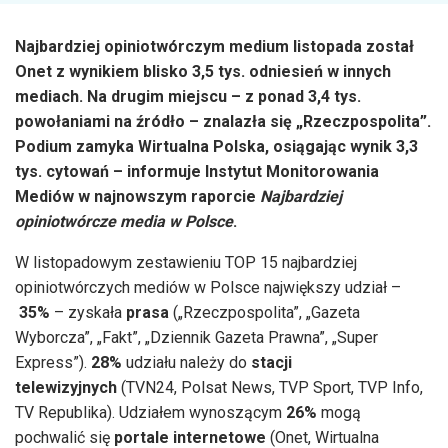
Najbardziej opiniotwórczym medium listopada został
Onet z wynikiem blisko 3,5 tys. odniesień w innych
mediach. Na drugim miejscu – z ponad 3,4 tys.
powołaniami na źródło – znalazła się „Rzeczpospolita”.
Podium zamyka Wirtualna Polska, osiągając wynik 3,3
tys. cytowań – informuje Instytut Monitorowania
Mediów w najnowszym raporcie
Najbardziej
opiniotwórcze media w Polsce
.
W listopadowym zestawieniu TOP 15 najbardziej
opiniotwórczych mediów w Polsce największy udział –
35%
– zyskała
prasa
(„Rzeczpospolita”, „Gazeta
Wyborcza”, „Fakt”, „Dziennik Gazeta Prawna”, „Super
Express”).
28%
udziału należy do
stacji
telewizyjnych
(TVN24, Polsat News, TVP Sport, TVP Info,
TV Republika). Udziałem wynoszącym
26%
mogą
pochwalić się
portale internetowe
(Onet, Wirtualna