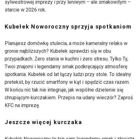
sylwestrowej imprezy i przy leniwym – ale smakowitym –
starcie w 2026 rok.
Kubełek Noworoczny sprzyja spotkaniom
Planujesz domówkę stulecia, a może kameralny relaks w
gronie najbliższych? Kubełek sprawdzi się w obu
przypadkach. Zero stania w kuchni i zero stresu. Tylko Ty,
Twoi znajomi i legendarny smak podkręcający atmosferę
spotkania. Kubełek od lat łączy ludzi przy stole. To idealny
pretekst, by rzucić smartfony w kąt i spędzić czas razem.
W końcu nic tak nie integruje, jak wspólne dzielenie się
chrupiącym kurczakiem. Przepis na udany wieczór? Zaproś
KFC na imprezę.
Jeszcze więcej kurczaka
Kubełek Noworoczny to ten sam legendarny smak i złocista