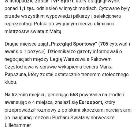
w listopadzie został
TVP Sport
,
który osiągnął wynik
ponad
1,1 tys.
odniesień w innych mediach. Cytowane były
przede wszystkim wypowiedzi piłkarzy i selekcjonera
reprezentacji Polski po wygranym meczu eliminacji
mistrzostw świata z Maltą.
Drugie miejsce zajął „
Przegląd Sportowy”
(
705
cytowań i
awans o 1 pozycję). Dziennikarze gazety informowali o
negocjacjach między Legią Warszawa a Rakowem
Częstochowa w sprawie wykupienia trenera Marka
Papszuna, który został ostatecznie trenerem stołecznego
klubu.
Na trzecim miejscu, generując
663
powołania na źródło i
awansując o 4 miejsca, znalazł się
Eurosport,
który
przeprowadził rozmowy z polskimi skoczkami narciarskimi
po inauguracji sezonu Pucharu Świata w norweskim
Lillehammer.