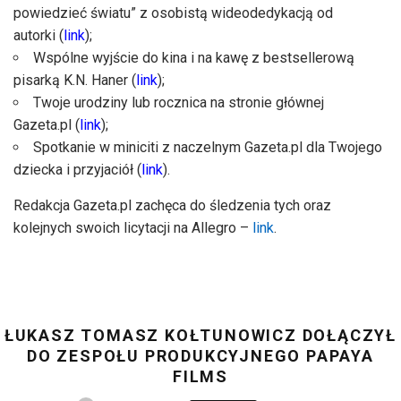
powiedzieć światu” z osobistą wideodedykacją od
autorki (
link
);
Wspólne wyjście do kina i na kawę z bestsellerową
pisarką K.N. Haner (
link
);
Twoje urodziny lub rocznica na stronie głównej
Gazeta.pl (
link
);
Spotkanie w miniciti z naczelnym Gazeta.pl dla Twojego
dziecka i przyjaciół (
link
).
Redakcja Gazeta.pl zachęca do śledzenia tych oraz
kolejnych swoich licytacji na Allegro –
link
.
ŁUKASZ TOMASZ KOŁTUNOWICZ DOŁĄCZYŁ
DO ZESPOŁU PRODUKCYJNEGO PAPAYA
FILMS