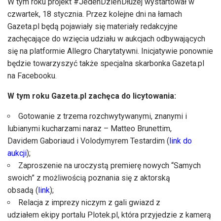
W tym roku projekt #JedenDzieńDłużej wystartował w
czwartek, 18 stycznia. Przez kolejne dni na łamach
Gazeta.pl będą pojawiały się materiały redakcyjne
zachęcające do wzięcia udziału w aukcjach odbywających
się na platformie Allegro Charytatywni. Inicjatywie ponownie
będzie towarzyszyć także specjalna skarbonka Gazeta.pl
na Facebooku.
W tym roku Gazeta.pl zachęca do licytowania:
Gotowanie z trzema rozchwytywanymi, znanymi i
lubianymi kucharzami naraz – Matteo Brunettim,
Davidem Gaboriaud i Volodymyrem Testardim (
link do
aukcji
);
Zaproszenie na uroczystą premierę nowych “Samych
swoich” z możliwością poznania się z aktorską
obsadą (
link
);
Relacja z imprezy niczym z gali gwiazd z
udziałem ekipy portalu Plotek.pl, która przyjedzie z kamerą