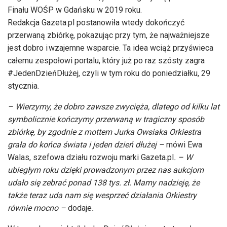
Finału WOŚP w Gdańsku w 2019 roku.
Redakcja Gazeta.pl postanowiła wtedy dokończyć
przerwaną zbiórkę, pokazując przy tym, że najważniejsze
jest dobro i wzajemne wsparcie. Ta idea wciąż przyświeca
całemu zespołowi portalu, który już po raz szósty zagra
#JedenDzieńDłużej, czyli w tym roku do poniedziałku, 29
stycznia.
– Wierzymy, że dobro zawsze zwycięża, dlatego od kilku lat
symbolicznie kończymy przerwaną w tragiczny sposób
zbiórkę, by zgodnie z mottem Jurka Owsiaka Orkiestra
grała do końca świata i jeden dzień dłużej –
mówi Ewa
Walas, szefowa działu rozwoju marki Gazeta.pl
. – W
ubiegłym roku dzięki prowadzonym przez nas aukcjom
udało się zebrać ponad 138 tys. zł. Mamy nadzieję, że
także teraz uda nam się wesprzeć działania Orkiestry
równie mocno –
dodaje
.