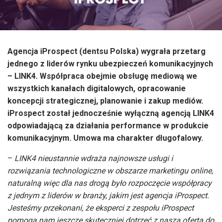
Agencja iProspect (dentsu Polska) wygrała przetarg
jednego z liderów rynku ubezpieczeń komunikacyjnych
– LINK4. Współpraca obejmie obsługę mediową we
wszystkich kanałach digitalowych, opracowanie
koncepcji strategicznej, planowanie i zakup mediów.
iProspect został jednocześnie wyłączną agencją LINK4
odpowiadającą za działania performance w produkcie
komunikacyjnym. Umowa ma charakter długofalowy.
–
LINK4 nieustannie wdraża najnowsze usługi i
rozwiązania technologiczne w obszarze marketingu online,
naturalną więc dla nas drogą było rozpoczęcie współpracy
z jednym z liderów w branży, jakim jest agencja iProspect.
Jesteśmy przekonani, że eksperci z zespołu iProspect
pomogą nam jeszcze skuteczniej dotrzeć z naszą ofertą do