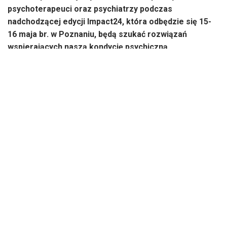
psychoterapeuci oraz psychiatrzy podczas
nadchodzącej edycji Impact24, która odbędzie się 15-
16 maja br. w Poznaniu, będą szukać rozwiązań
wspierających naszą kondycję psychiczną.
W ramach ścieżki tematycznej – Mental Health & Wellbeing
podczas Impact24 wystąpią między innymi Esther Perel,
Bogdan de Barbaro, Natalia de Barbaro, Sławomir Murawiec,
Andrzej Gryżewski, Michał Lew-Starowicz.
Uczestnicy Impact’24 wysłuchają rozmów między innymi na
temat roli społeczności i relacji w zdrowiu psychicznym,
wypalenia zawodowego, potencjału i wyzwań
halucynogenów w terapii. Ponadto w rozmowach zostaną
poruszone kwestie dotyczące roli technologii i sztucznej
inteligencji w diagnozowaniu oraz leczeniu zaburzeń
psychicznych.
To właśnie wpływ