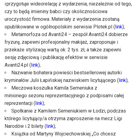
i przygotuje wideorelację z wydarzenia, niezależnie od tego,
czy to będą imieniny babci czy okolicznościowa
uroczystość firmowa. Materiały z wydarzenia zostaną
opublikowane w ogólnopolskim serwisie Plotek.pl (
link
);
Metamorfoza od Avanti24 – zespół Avanti24 dobierze
fryzurę, zapewni profesjonalny makijaż, zaproponuje i
przekaże stylizację wartą ok. 2 tys. zł, a także zapewni
sesję zdjęciową i publikację efektów w serwisie
Avanti24.pl (
link
);
Nazwanie bohatera powieści bestsellerowej autorki
kryminałów Julii Łapińskiej nazwiskiem licytującego (
link
);
Meczowa koszulka Kamila Semeniuka z
minionego sezonu reprezentacyjnego z podpisami całej
reprezentacji (
link
);
Spotkanie z Kamilem Semeniukiem w Łodzi, podczas
którego licytujący/a otrzyma zaproszenie na mecz Ligi
Narodów i 2 bilety (
link
);
Książka od Martyny Wojciechowskiej „Co chcesz