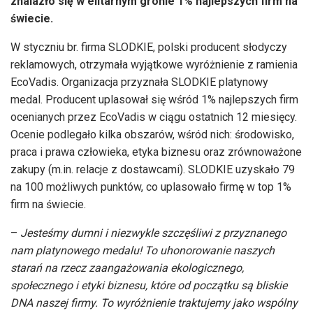
znalazło się w elitarnym gronie 1% najlepszych firm na
świecie.
W styczniu br. firma SLODKIE, polski producent słodyczy
reklamowych, otrzymała wyjątkowe wyróżnienie z ramienia
EcoVadis. Organizacja przyznała SLODKIE platynowy
medal. Producent uplasował się wśród 1% najlepszych firm
ocenianych przez EcoVadis w ciągu ostatnich 12 miesięcy.
Ocenie podlegało kilka obszarów, wśród nich: środowisko,
praca i prawa człowieka, etyka biznesu oraz zrównoważone
zakupy (m.in. relacje z dostawcami). SLODKIE uzyskało 79
na 100 możliwych punktów, co uplasowało firmę w top 1%
firm na świecie.
–
Jesteśmy dumni i niezwykle szczęśliwi z przyznanego
nam platynowego medalu! To uhonorowanie naszych
starań na rzecz zaangażowania ekologicznego,
społecznego i etyki biznesu, które od początku są bliskie
DNA naszej firmy. To wyróżnienie traktujemy jako wspólny