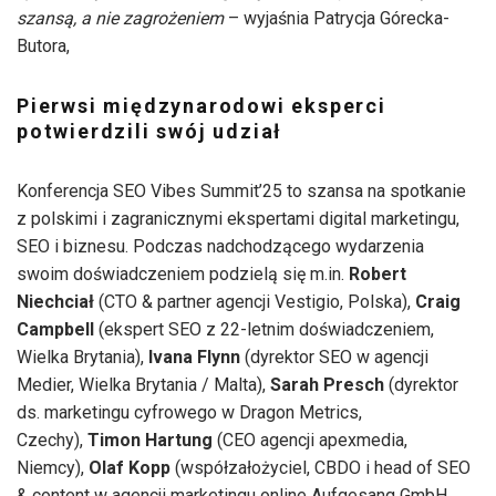
szansą, a nie zagrożeniem
– wyjaśnia Patrycja Górecka-
Butora,
Pierwsi międzynarodowi eksperci
potwierdzili swój udział
Konferencja SEO Vibes Summit’25 to szansa na spotkanie
z polskimi i zagranicznymi ekspertami digital marketingu,
SEO i biznesu. Podczas nadchodzącego wydarzenia
swoim doświadczeniem podzielą się m.in.
Robert
Niechciał
(CTO & partner agencji Vestigio, Polska),
Craig
Campbell
(ekspert SEO z 22-letnim doświadczeniem,
Wielka Brytania),
Ivana Flynn
(dyrektor SEO w agencji
Medier, Wielka Brytania / Malta),
Sarah Presch
(dyrektor
ds. marketingu cyfrowego w Dragon Metrics,
Czechy),
Timon Hartung
(CEO agencji apexmedia,
Niemcy),
Olaf Kopp
(współzałożyciel, CBDO i head of SEO
& content w agencji marketingu online Aufgesang GmbH,