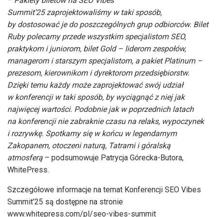
–
Pakiety biletów na SEO Vibes
Summit’25 zaprojektowaliśmy w taki sposób,
by dostosować je do poszczególnych grup odbiorców. Bilet
Ruby polecamy przede wszystkim specjalistom SEO,
praktykom i juniorom, bilet Gold – liderom zespołów,
managerom i starszym specjalistom, a pakiet Platinum –
prezesom, kierownikom i dyrektorom przedsiębiorstw.
Dzięki temu każdy może zaprojektować swój udział
w konferencji w taki sposób, by wyciągnąć z niej jak
najwięcej wartości. Podobnie jak w poprzednich latach
na konferencji nie zabraknie czasu na relaks, wypoczynek
i rozrywkę. Spotkamy się w końcu w legendarnym
Zakopanem, otoczeni naturą, Tatrami i góralską
atmosferą
– podsumowuje Patrycja Górecka-Butora,
WhitePress.
Szczegółowe informacje na temat Konferencji SEO Vibes
Summit’25 są dostępne na stronie
www.whitepress.com/pl/seo-vibes-summit