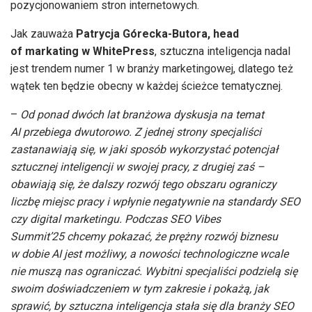
pozycjonowaniem stron internetowych.
Jak zauważa
Patrycja Górecka-Butora, head
of markating w WhitePress
, sztuczna inteligencja nadal
jest trendem numer 1 w branży marketingowej, dlatego też
wątek ten będzie obecny w każdej ścieżce tematycznej.
–
Od ponad dwóch lat branżowa dyskusja na temat
AI przebiega dwutorowo. Z jednej strony specjaliści
zastanawiają się, w jaki sposób wykorzystać potencjał
sztucznej inteligencji w swojej pracy, z drugiej zaś –
obawiają się, że dalszy rozwój tego obszaru ograniczy
liczbę miejsc pracy i wpłynie negatywnie na standardy SEO
czy digital marketingu. Podczas SEO Vibes
Summit’25 chcemy pokazać, że prężny rozwój biznesu
w dobie AI jest możliwy, a nowości technologiczne wcale
nie muszą nas ograniczać. Wybitni specjaliści podzielą się
swoim doświadczeniem w tym zakresie i pokażą, jak
sprawić, by sztuczna inteligencja stała się dla branży SEO