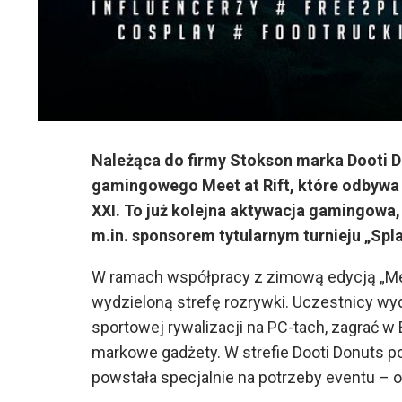
Należąca do firmy Stokson marka Dooti 
gamingowego Meet at Rift, które odbywa
XXI. To już kolejna aktywacja gamingowa,
m.in. sponsorem tytularnym turnieju „Spl
W ramach współpracy z zimową edycją „Mee
wydzieloną strefę rozrywki. Uczestnicy wyd
sportowej rywalizacji na PC-tach, zagrać w 
markowe gadżety. W strefie Dooti Donuts poj
powstała specjalnie na potrzeby eventu – ol