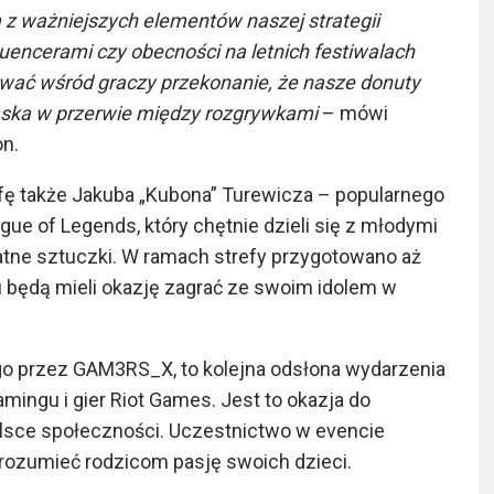
z ważniejszych elementów naszej strategii
uencerami czy obecności na letnich festiwalach
ć wśród graczy przekonanie, że nasze donuty
kąska w przerwie między rozgrywkami
– mówi
on.
efę także Jakuba „Kubona” Turewicza – popularnego
ue of Legends, który chętnie dzieli się z młodymi
atne sztuczki. W ramach strefy przygotowano aż
u będą mieli okazję zagrać ze swoim idolem w
go przez GAM3RS_X, to kolejna odsłona wydarzenia
ingu i gier Riot Games. Jest to okazja do
olsce społeczności. Uczestnictwo w evencie
 zrozumieć rodzicom pasję swoich dzieci.