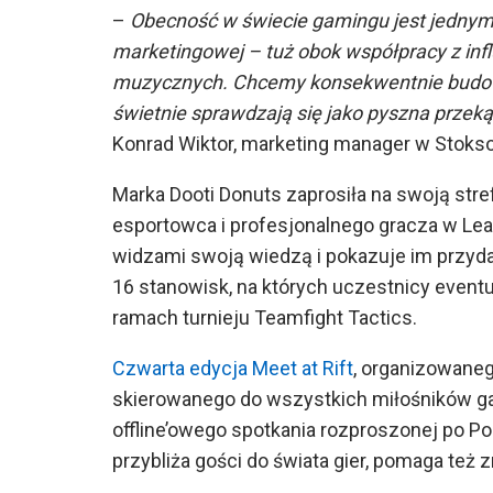
–
Obecność w świecie gamingu jest jednym 
marketingowej – tuż obok współpracy z infl
muzycznych. Chcemy konsekwentnie budowa
świetnie sprawdzają się jako pyszna prze
Konrad Wiktor, marketing manager w Stoks
Marka Dooti Donuts zaprosiła na swoją str
esportowca i profesjonalnego gracza w Leag
widzami swoją wiedzą i pokazuje im przyd
16 stanowisk, na których uczestnicy event
ramach turnieju Teamfight Tactics.
Czwarta edycja Meet at Rift
, organizowane
skierowanego do wszystkich miłośników gam
offline’owego spotkania rozproszonej po P
przybliża gości do świata gier, pomaga też