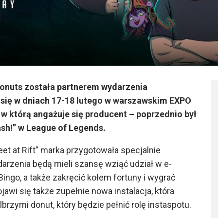
Donuts została partnerem wydarzenia
 się w dniach 17-18 lutego w warszawskim EXPO
 w którą angażuje się producent – poprzednio był
ash!” w League of Legends.
t at Rift” marka przygotowała specjalnie
arzenia będą mieli szansę wziąć udział w e-
Bingo, a także zakręcić kołem fortuny i wygrać
awi się także zupełnie nowa instalacja, która
brzymi donut, który będzie pełnić rolę instaspotu.