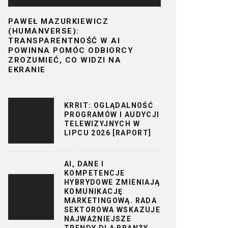
PAWEŁ MAZURKIEWICZ
(HUMANVERSE):
TRANSPARENTNOŚĆ W AI
POWINNA POMÓC ODBIORCY
ZROZUMIEĆ, CO WIDZI NA
EKRANIE
KRRIT: OGLĄDALNOŚĆ
PROGRAMÓW I AUDYCJI
TELEWIZYJNYCH W
LIPCU 2026 [RAPORT]
AI, DANE I
KOMPETENCJE
HYBRYDOWE ZMIENIAJĄ
KOMUNIKACJĘ
MARKETINGOWĄ. RADA
SEKTOROWA WSKAZUJE
NAJWAŻNIEJSZE
TRENDY DLA BRANŻY