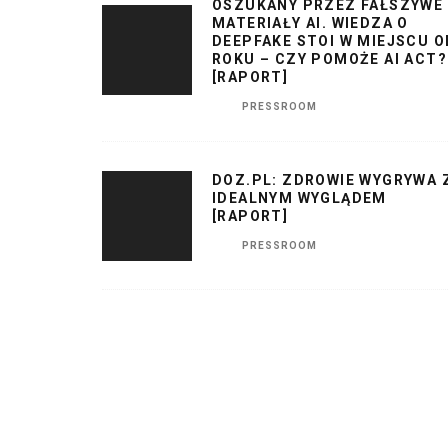
OSZUKANY PRZEZ FAŁSZYWE
MATERIAŁY AI. WIEDZA O
DEEPFAKE STOI W MIEJSCU O
ROKU – CZY POMOŻE AI ACT?
[RAPORT]
PRESSROOM
DOZ.PL: ZDROWIE WYGRYWA 
IDEALNYM WYGLĄDEM
[RAPORT]
PRESSROOM