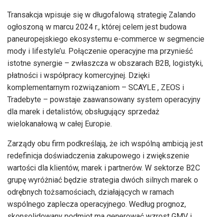
Transakcja wpisuje się w długofalową strategię Zalando
ogłoszoną w marcu 2024 r., której celem jest budowa
paneuropejskiego ekosystemu e-commerce w segmencie
mody i lifestyle’u. Połączenie operacyjne ma przynieść
istotne synergie – zwłaszcza w obszarach B2B, logistyki,
płatności i współpracy komercyjnej. Dzięki
komplementarnym rozwiązaniom – SCAYLE , ZEOS i
Tradebyte – powstaje zaawansowany system operacyjny
dla marek i detalistów, obsługujący sprzedaż
wielokanałową w całej Europie.
Zarządy obu firm podkreślają, że ich wspólną ambicją jest
redefinicja doświadczenia zakupowego i zwiększenie
wartości dla klientów, marek i partnerów. W sektorze B2C
grupę wyróżniać będzie strategia dwóch silnych marek o
odrębnych tożsamościach, działających w ramach
wspólnego zaplecza operacyjnego. Według prognoz,
skonsolidowany podmiot ma generować wzrost GMV i