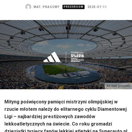
MAT. PRASOWY
PRESSROOM
2025-07-11
fot. mat. prasowe
Mityng poświęcony pamięci mistrzyni olimpijskiej w
rzucie młotem należy do elitarnego cyklu Diamentowej
Ligi – najbardziej prestiżowych zawodów
lekkoatletycznych na świecie. Co roku gromadzi
dziesiątki tysięcy fanów lekkiej atletyki na Superauto.pl