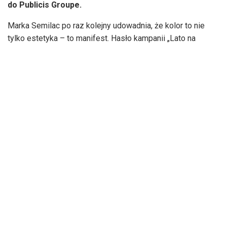
do Publicis Groupe.
Marka Semilac po raz kolejny udowadnia, że kolor to nie
tylko estetyka – to manifest. Hasło kampanii „Lato na
własnych zasadach”
jest wyrazem wolności, odwagi i
indywidualizmu, więc idealnie wpisuje się w letni nastrój
pełen słońca, muzyki i ekspresji. Współtworzona z
Margaret, ikoną odwagi i niezależności, kolekcja lakierów
hybrydowych to zaproszenie do życia na własnych
warunkach. Każdy kolor opowiada inną historię – od trybu
„Airplane Mode”, przez pełne energii festiwalowe
szaleństwo, aż po magnetyczne, letnie noce kończące się
świtem.
Obok Margaret w kampanii pojawiają się również wyjątkowi
przedstawiciele młodego pokolenia i członkowie
#SemiSquad: Zalia i Marcin Maciejczak – artyści
występujący na scenach tegorocznych letnich festiwali.
Razem z ambasadorami marka Semilac zachęca do