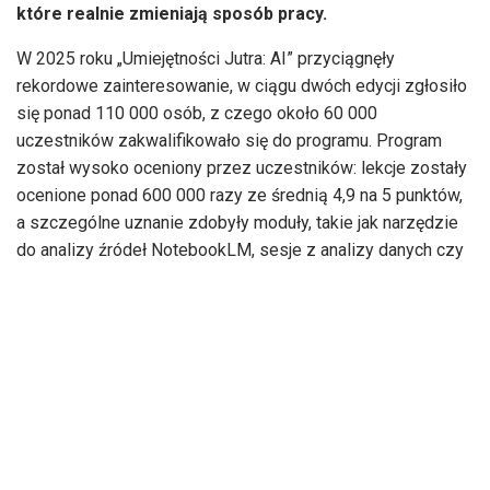
które realnie zmieniają sposób pracy.
W 2025 roku „Umiejętności Jutra: AI” przyciągnęły
rekordowe zainteresowanie, w ciągu dwóch edycji zgłosiło
się ponad 110 000 osób, z czego około 60 000
uczestników zakwalifikowało się do programu. Program
został wysoko oceniony przez uczestników: lekcje zostały
ocenione ponad 600 000 razy ze średnią 4,9 na 5 punktów,
a szczególne uznanie zdobyły moduły, takie jak narzędzie
do analizy źródeł NotebookLM, sesje z analizy danych czy
tworzenia asystentów AI.
Nowa edycja programu to pięć tygodni intensywnej,
uporządkowanej pracy nad realnymi umiejętnościami.
Obejmuje ponad 25 godzin materiałów wideo, webinarów i
zajęć praktycznych, w tym spotkania na żywo z ekspertami
oraz sesje Q&A. Uczestnicy pracują na konkretnych case
studies i scenariuszach wdrożeniowych, dzięki czemu
testują rozwiązania możliwe do zastosowania w swojej