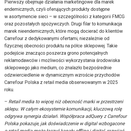
Pierwszy obejmuje działania marketingowe dla marek
endemicznych, czyli oferujących produkty dostępne
w asortymencie sieci – w szczególności z kategorii FMCG
oraz pozostałych spożywczych. Drugi filar to komunikacja
marek nieendemicznych, które mogą docierać do klientów
Carrefour z dedykowanymi ofertami, niezależnie od
fizycznej obecności produktu na półce sklepowej. Takie
podejście znacząco poszerza grono potencjalnych
reklamodawców i możliwości wykorzystania środowiska
sklepowego jako medium, co znalazło bezpośrednie
odzwierciedlenie w dynamicznym wzroście przychodów
Carrefour Polska z retail media obserwowanym w 2025
roku.
–
Retail media to więcej niż obecność marki w przestrzeni
sklepu. W całym ekosystemie komunikacji, kluczową rolę
odgrywa synergia działań. Współpraca adQuery z Carrefour
Polska pokazuje, jak doświadczenie w digital wzbogacone
o retail media może łączyć kanały offline i digital, rozwijać