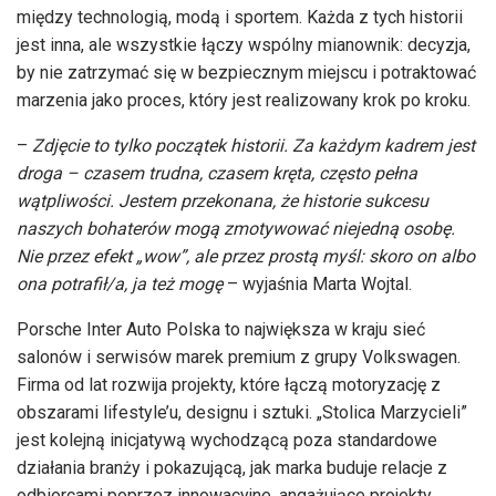
między technologią, modą i sportem. Każda z tych historii
jest inna, ale wszystkie łączy wspólny mianownik: decyzja,
by nie zatrzymać się w bezpiecznym miejscu i potraktować
marzenia jako proces, który jest realizowany krok po kroku.
–
Zdjęcie to tylko początek historii. Za każdym kadrem jest
droga – czasem trudna, czasem kręta, często pełna
wątpliwości. Jestem przekonana, że historie sukcesu
naszych bohaterów mogą zmotywować niejedną osobę.
Nie przez efekt „wow”, ale przez prostą myśl: skoro on albo
ona potrafił/a, ja też mogę
– wyjaśnia Marta Wojtal.
Porsche Inter Auto Polska to największa w kraju sieć
salonów i serwisów marek premium z grupy Volkswagen.
Firma od lat rozwija projekty, które łączą motoryzację z
obszarami lifestyle’u, designu i sztuki. „Stolica Marzycieli”
jest kolejną inicjatywą wychodzącą poza standardowe
działania branży i pokazującą, jak marka buduje relacje z
odbiorcami poprzez innowacyjne, angażujące projekty.