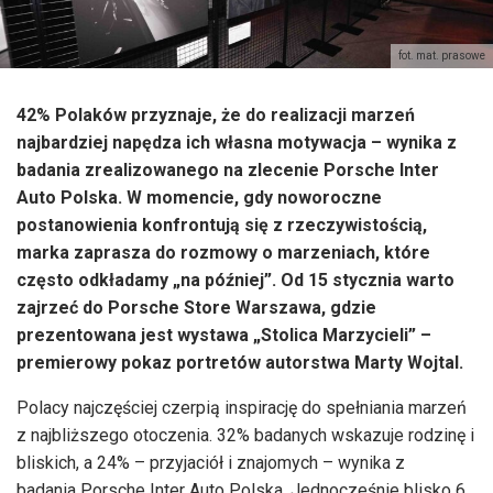
fot. mat. prasowe
42% Polaków przyznaje, że do realizacji marzeń
najbardziej napędza ich własna motywacja – wynika z
badania zrealizowanego na zlecenie Porsche Inter
Auto Polska. W momencie, gdy noworoczne
postanowienia konfrontują się z rzeczywistością,
marka zaprasza do rozmowy o marzeniach, które
często odkładamy „na później”. Od 15 stycznia warto
zajrzeć do Porsche Store Warszawa, gdzie
prezentowana jest wystawa „Stolica Marzycieli” –
premierowy pokaz portretów autorstwa Marty Wojtal.
Polacy najczęściej czerpią inspirację do spełniania marzeń
z najbliższego otoczenia. 32% badanych wskazuje rodzinę i
bliskich, a 24% – przyjaciół i znajomych – wynika z
badania Porsche Inter Auto Polska. Jednocześnie blisko 6