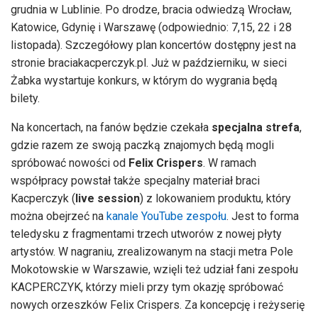
grudnia w Lublinie. Po drodze, bracia odwiedzą Wrocław,
Katowice, Gdynię i Warszawę (odpowiednio: 7,15, 22 i 28
listopada). Szczegółowy plan koncertów dostępny jest na
stronie braciakacperczyk.pl. Już w październiku, w sieci
Żabka wystartuje konkurs, w którym do wygrania będą
bilety.
Na koncertach, na fanów będzie czekała
specjalna strefa
,
gdzie razem ze swoją paczką znajomych będą mogli
spróbować nowości od
Felix Crispers
. W ramach
współpracy powstał także specjalny materiał braci
Kacperczyk (
live session
) z lokowaniem produktu, który
można obejrzeć na
kanale YouTube zespołu
. Jest to forma
teledysku z fragmentami trzech utworów z nowej płyty
artystów. W nagraniu, zrealizowanym na stacji metra Pole
Mokotowskie w Warszawie, wzięli też udział fani zespołu
KACPERCZYK, którzy mieli przy tym okazję spróbować
nowych orzeszków Felix Crispers. Za koncepcję i reżyserię