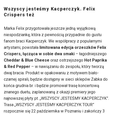
Wszyscy jesteśmy Kacperczyk. Felix
Crispers też
Marka Felix przygotowała jeszcze jedną wyjątkową
niespodziankę, która z pewnością przypadnie do gustu
fanom braci Kacperczyk. We współpracy z popularnymi
artystami, powstała
limitowana edycja orzeszków Felix
Crispers, łącząca w sobie dwa smaki
– łagodniejszego
Cheddar & Blue Cheese
oraz ostrzejszego
Hot Paprika
& Red Pepper
– w nawiązaniu do zespołu, który tworzą
dwaj bracia. Produkt w opakowaniu z motywem biało-
czarnej spirali, będzie dostępny w sieci sklepów Żabka do
końca grudnia br. i będzie promował trasę koncertową
znanego duetu, zaplanowaną z okazji premiery jego
najnowszej płyty pt. „WSZYSCY JESTEŚMY KACPERCZYK”.
Trasa „WSZYSCY JESTEŚMY KACPERCZYK TOUR”
rozpocznie się 22 października w Poznaniu i zakończy 3