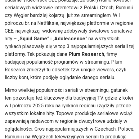
serialowych widzowie internetowi z Polski, Czech, Rumunii
czy Węgier bardziej kojarzą już ze streamingiem. W I
półroczu br. na Netfliksie, największej platformie w regionie
CEE, największą widownię zdobywały światowe serialowe
hity – „
Squid Game
” i „
Adolescence
” na wszystkich
rynkach plasowały się w top 3 najpopularniejszych seriali tej
platformy. Tak pokazują dane
Plum Research
, firmy
badającej popularność programów w streamingu. Plum
Research zmierzył tu odsetek tzw. unique viewers, czyli
liczby kont, które podjęły oglądanie danego serialu.
Mimo wielkiej popularności seriali w streamingu, gatunek
ten pozostaje też kluczowy dla tradycyjnej TV, gdzie z kolei
w I półroczu 2025 roku na rynkach regionu rządziły przede
wszystkim lokalne hity. Topowe produkcje serialowe wciąż
zapewniają nadawcom w regionie dwucyfrowe udziały w
oglądalności. Gros najpopularniejszych w Czechach, Polsce,
Rumunii i na Węgrzech telewizyjnych seriali to produkcje