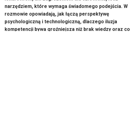
narzędziem, które wymaga świadomego podejścia. W
rozmowie opowiadają, jak łączą perspektywę
psychologiczną i technologiczną, dlaczego iluzja
kompetencji bywa groźniejsza niż brak wiedzy oraz co
musi się zmienić w edukacji i biznesie, by Polska
naprawdę była gotowa na AI.
Polska Szkoła AI – czym się zajmuje i czym
się wyróżnia?
Katarzyna Chodorowska:
W Polskiej Szkole AI uczymy
nie tylko korzystania z narzędzi, ale przede wszystkim
myślenia o sztucznej inteligencji – o tym, jak działa, jakie
ma możliwości i ograniczenia. Pokazujemy zjawiska
psychologiczne, które pojawiają się w kontakcie z AI, takie
jak nadmierne poleganie, sycophancy czy niepotrzebna
personifikacja. Tłumaczymy, dlaczego zawsze potrzebny
jest
human in the loop
.