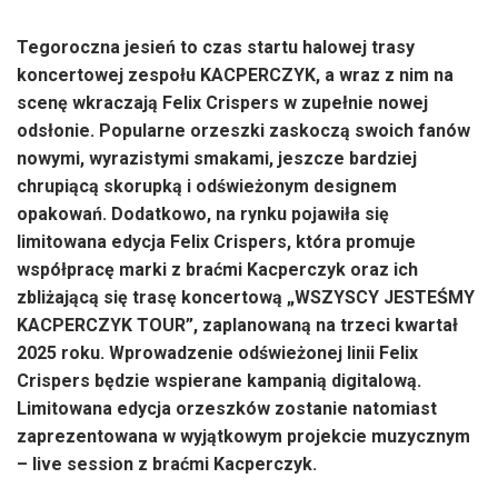
Tegoroczna jesień to czas startu halowej trasy
koncertowej zespołu KACPERCZYK, a wraz z nim na
scenę wkraczają Felix Crispers w zupełnie nowej
odsłonie. Popularne orzeszki zaskoczą swoich fanów
nowymi, wyrazistymi smakami, jeszcze bardziej
chrupiącą skorupką i odświeżonym designem
opakowań. Dodatkowo, na rynku pojawiła się
limitowana edycja Felix Crispers, która promuje
współpracę marki z braćmi Kacperczyk oraz ich
zbliżającą s
ię trasę koncertową „WSZYSCY JESTEŚMY
KACPERCZYK TOUR”, zaplanowaną na trzeci kwartał
2025 roku. Wprowadzenie odświeżonej linii Felix
Crispers będzie wspierane kampanią digitalową.
Limitowana edycja orzeszków zostanie natomiast
zaprezentowana w wyjątkowym projekcie muzycznym
– live session z braćmi Kacperczyk.