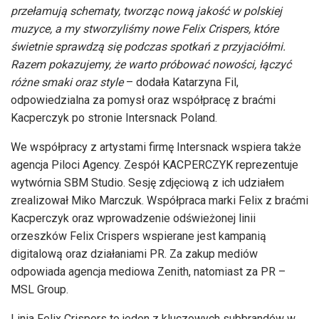
przełamują schematy, tworząc nową jakość w polskiej
muzyce, a my stworzyliśmy nowe Felix Crispers, które
świetnie sprawdzą się podczas spotkań z przyjaciółmi.
Razem pokazujemy, że warto próbować nowości, łączyć
różne smaki oraz style
– dodała Katarzyna Fil,
odpowiedzialna za pomysł oraz współpracę z braćmi
Kacperczyk po stronie Intersnack Poland.
We współpracy z artystami firmę Intersnack wspiera także
agencja Piloci Agency. Zespół KACPERCZYK reprezentuje
wytwórnia SBM Studio. Sesję zdjęciową z ich udziałem
zrealizował Miko Marczuk. Współpraca marki Felix z braćmi
Kacperczyk oraz wprowadzenie odświeżonej linii
orzeszków Felix Crispers wspierane jest kampanią
digitalową oraz działaniami PR. Za zakup mediów
odpowiada agencja mediowa Zenith, natomiast za PR –
MSL Group.
Linia Felix Crispers to jeden z kluczowych subbrandów w