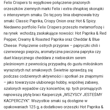
Felix Crispers to wyjątkowe połączenie prażonych
orzeszków ziemnych marki Felix i extra chrupkiej skorupki
o intensywnym smaku. Do tej pory linia obejmowała trzy
smaki: Classic Paprika, Crispy Onion oraz Hot & Spicy.
Niedawno portfolio Felix Crispers przeszło metamorfozę i
na rynek wchodzą zaskakujące nowości: Hot Paprika & Red
Pepper, Creamy & Roasted Paprika oraz Cheddar & Blue
Cheese. Połączenie ostrych przypraw – papryczki chili i
czerwonego pieprzu, aromatyczna pieczona papryka czy
duet klasycznego cheddara z niebieskim serem
pleśniowym z pewnością przypadną do gustu miłośnikom
wyrazistych nut smakowych. Świetnie sprawdzą się
podczas codziennych aktywności i spotkań ze znajomymi
– jako towarzysze ulubionego hobby, wspólnej zabawy,
szalonych wypadów czy koncertów, np. tych promujących
najnowszą płytę braci Kacperczyk „WSZYSCY JESTEŚMY
KACPERCZYK”. Wszystkie smaki są dostępne w
opakowaniach 125 g, a dodatkowo orzeszki Hot Paprika &