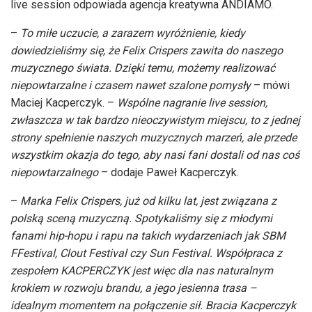
live session odpowiada agencja kreatywna ANDIAMO.
–
To miłe uczucie, a zarazem wyróżnienie, kiedy
dowiedzieliśmy się, że Felix Crispers zawita do naszego
muzycznego świata. Dzięki temu, możemy realizować
niepowtarzalne i czasem nawet szalone pomysły
– mówi
Maciej Kacperczyk. –
Wspólne nagranie live session,
zwłaszcza w tak bardzo nieoczywistym miejscu, to z jednej
strony spełnienie naszych muzycznych marzeń, ale przede
wszystkim okazja do tego, aby nasi fani dostali od nas coś
niepowtarzalnego
– dodaje Paweł Kacperczyk.
–
Marka Felix Crispers, już od kilku lat, jest związana z
polską sceną muzyczną. Spotykaliśmy się z młodymi
fanami hip-hopu i rapu na takich wydarzeniach jak SBM
FFestival, Clout Festival czy Sun Festival. Współpraca z
zespołem KACPERCZYK jest więc dla nas naturalnym
krokiem w rozwoju brandu, a jego jesienna trasa –
idealnym momentem na połączenie sił. Bracia Kacperczyk