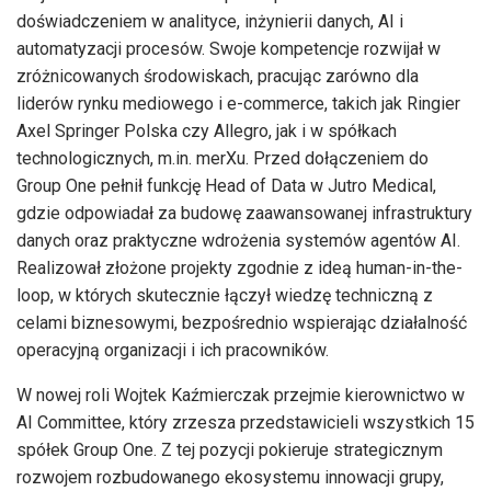
doświadczeniem w analityce, inżynierii danych, AI i
automatyzacji procesów. Swoje kompetencje rozwijał w
zróżnicowanych środowiskach, pracując zarówno dla
liderów rynku mediowego i e-commerce, takich jak Ringier
Axel Springer Polska czy Allegro, jak i w spółkach
technologicznych, m.in. merXu. Przed dołączeniem do
Group One pełnił funkcję Head of Data w Jutro Medical,
gdzie odpowiadał za budowę zaawansowanej infrastruktury
danych oraz praktyczne wdrożenia systemów agentów AI.
Realizował złożone projekty zgodnie z ideą human-in-the-
loop, w których skutecznie łączył wiedzę techniczną z
celami biznesowymi, bezpośrednio wspierając działalność
operacyjną organizacji i ich pracowników.
W nowej roli Wojtek Kaźmierczak przejmie kierownictwo w
AI Committee, który zrzesza przedstawicieli wszystkich 15
spółek Group One. Z tej pozycji pokieruje strategicznym
rozwojem rozbudowanego ekosystemu innowacji grupy,