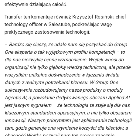
efektywnie działającą całość.
Transfer ten komentuje również Krzysztof Rosiński, chief
technology officer w Salestube, podkreślając wagę
praktycznego zastosowania technologii:
–
Bardzo się cieszę, że udało nam się pozyskać do Group
One eksperta o tak wyjątkowym profilu kompetencji –
to
dla nas niezwykle cenne wzmocnienie. Wojtek wnosi do
organizacji nie tylko głęboką wiedzę techniczną, ale przede
wszystkim unikalne doświadczenie w łączeniu świata
danych z realnymi potrzebami biznesu. W Group One
sukcesywnie rozbudowujemy nasze produkty o moduły
Agentic AI, a powołanie dedykowanego obszaru Applied AI
jest jasnym sygnałem – że technologia ta staje się dla nas
kluczowym standardem operacyjnym, a nie tylko obszarem
innowacji. Naszym priorytetem jest aplikowanie technologii
tam, gdzie generuje ona wymierne korzyści dla klientów, a
obecność Wojtka pozwoli nam ten proces znacznie