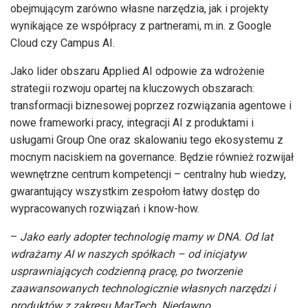
obejmującym zarówno własne narzędzia, jak i projekty
wynikające ze współpracy z partnerami, m.in. z Google
Cloud czy Campus AI.
Jako lider obszaru Applied AI odpowie za wdrożenie
strategii rozwoju opartej na kluczowych obszarach:
transformacji biznesowej poprzez rozwiązania agentowe i
nowe frameworki pracy, integracji AI z produktami i
usługami Group One oraz skalowaniu tego ekosystemu z
mocnym naciskiem na governance. Będzie również rozwijał
wewnętrzne centrum kompetencji – centralny hub wiedzy,
gwarantujący wszystkim zespołom łatwy dostęp do
wypracowanych rozwiązań i know-how.
–
Jako early adopter technologię mamy w DNA. Od lat
wdrażamy AI w naszych spółkach – od inicjatyw
usprawniających codzienną pracę, po tworzenie
zaawansowanych technologicznie własnych narzędzi i
produktów z zakresu MarTech. Niedawno