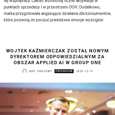
tej współpracy. Całość wzmocnią liczne aktywacje w
punktach sprzedaży i w przestrzeni OOH. Dodatkowo,
marka przygotowała angażujące działania dla konsumentów,
które pozwolą im poczuć prawdziwe emocje wyścigów.
WOJTEK KAŹMIERCZAK ZOSTAŁ NOWYM
DYREKTOREM ODPOWIEDZIALNYM ZA
OBSZAR APPLIED AI W GROUP ONE
MAT. PRASOWY
PRESSROOM
2025-12-15