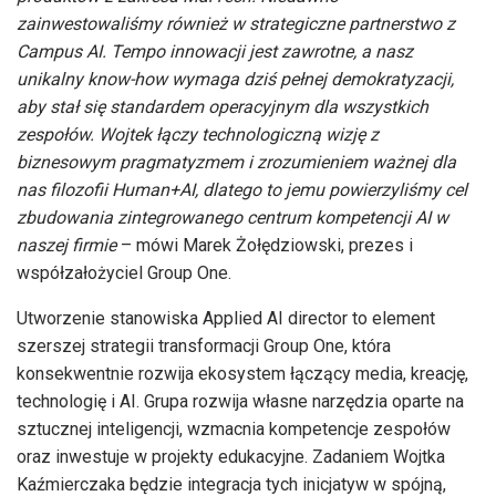
zainwestowaliśmy również w strategiczne partnerstwo z
Campus AI. Tempo innowacji jest zawrotne, a nasz
unikalny know-how wymaga dziś pełnej demokratyzacji,
aby stał się standardem operacyjnym dla wszystkich
zespołów. Wojtek łączy technologiczną wizję z
biznesowym pragmatyzmem i zrozumieniem ważnej dla
nas filozofii Human+AI, dlatego to jemu powierzyliśmy cel
zbudowania zintegrowanego centrum kompetencji AI w
naszej firmie
– mówi Marek Żołędziowski, prezes i
współzałożyciel Group One.
Utworzenie stanowiska Applied AI director to element
szerszej strategii transformacji Group One, która
konsekwentnie rozwija ekosystem łączący media, kreację,
technologię i AI. Grupa rozwija własne narzędzia oparte na
sztucznej inteligencji, wzmacnia kompetencje zespołów
oraz inwestuje w projekty edukacyjne. Zadaniem Wojtka
Kaźmierczaka będzie integracja tych inicjatyw w spójną,