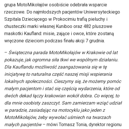
grupa MotoMikołajów osobiście odebrała wsparcie
rzeczowe. Do najmłodszych pacjentów Uniwersyteckiego
Szpitala Dziecięcego w Prokocimiu trafią pieluchy i
chusteczki marki własnej Kuniboo oraz 482 pluszowe
maskotki Kaufland: misie, zające i owce, które zostaną
wręczone dzieciom podczas finału akcji 7 grudnia.
–
Świąteczna parada MotoMikołajów w Krakowie od lat
pokazuje, jak ogromna siła tkwi we wspólnym działaniu.
Dla Kauflandu możliwość zaangażowania się w tę
inicjatywę to naturalna część naszej misji wspierania
lokalnych społeczności. Cieszymy się, że możemy pomóc
małym pacjentom i stać się częścią wydarzenia, które od
dwóch dekad łączy krakowian wokół dobra. Co więcej, to
dla mnie osobisty zaszczyt. Sam zamierzam wziąć udział
w paradzie, zasiadając na motocyklu jako jeden z
MotoMikołajów, żeby wywołać uśmiech na twarzach
małych pacjentów
– mówi Tomasz Tonia, dyrektor regionu