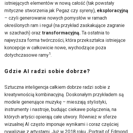
istniejących elementów w nową całość (tak powstały
mityczne stworzenia jak Pegaz czy syreny),
eksploracyjną
– czyli generowanie nowych pomysłów w ramach
określonych ram i reguł (na przykład zaskakujące zagranie
w szachach) oraz
transformacyjną.
Ta ostatnia to
najwyższa forma twórczości, która przekształca istniejące
koncepcje w całkowicie nowe, wychodzące poza
1
dotychczasowe ramy
.
Gdzie AI radzi sobie dobrze?
Sztuczna inteligencja całkiem dobrze radzi sobie z
kreatywnością kombinacyjną. Doskonałym przykładem są
modele generujące muzykę – mieszają stylistyki,
instrumenty i nastroje, budując ciekawe połączenia, na
których artyści opierają całe utwory. Również w sferze
wizualnej AI często imponuje wynikami i coraz częściej
rywalizuje z artystami. Już w 2018 roku „Portrait of Edmond