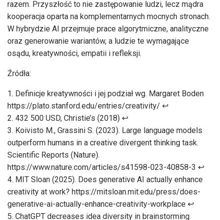
razem. Przyszłość to nie zastępowanie ludzi, lecz mądra
kooperacja oparta na komplementarnych mocnych stronach.
W hybrydzie AI przejmuje prace algorytmiczne, analityczne
oraz generowanie wariantów, a ludzie te wymagające
osądu, kreatywności, empatii i refleksji.
Źródła:
Definicje kreatywności i jej podział wg. Margaret Boden
https://plato.stanford.edu/entries/creativity/
↩︎
432 500 USD, Christie’s (2018)
↩︎
Koivisto M., Grassini S. (2023). Large language models
outperform humans in a creative divergent thinking task.
Scientific Reports (Nature).
https://www.nature.com/articles/s41598-023-40858-3
↩︎
MIT Sloan (2025). Does generative AI actually enhance
creativity at work?
https://mitsloan.mit.edu/press/does-
generative-ai-actually-enhance-creativity-workplace
↩︎
ChatGPT decreases idea diversity in brainstorming