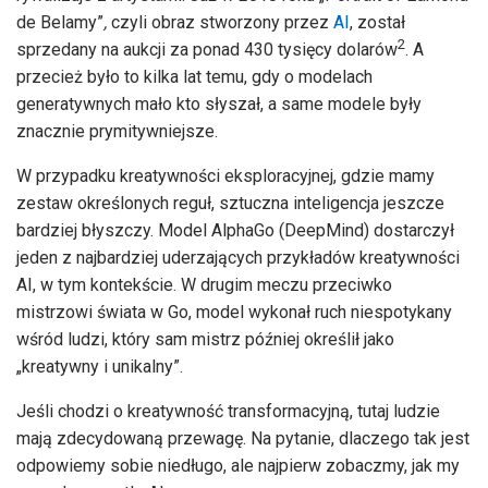
de Belamy”
,
czyli obraz stworzony przez
AI
, został
2
sprzedany na aukcji za ponad 430 tysięcy dolarów
. A
przecież było to kilka lat temu, gdy o modelach
generatywnych mało kto słyszał, a same modele były
znacznie prymitywniejsze.
W przypadku kreatywności eksploracyjnej, gdzie mamy
zestaw określonych reguł, sztuczna inteligencja jeszcze
bardziej błyszczy. Model AlphaGo (DeepMind) dostarczył
jeden z najbardziej uderzających przykładów kreatywności
AI, w tym kontekście. W drugim meczu przeciwko
mistrzowi świata w Go, model wykonał ruch niespotykany
wśród ludzi, który sam mistrz później określił jako
„kreatywny i unikalny”.
Jeśli chodzi o kreatywność transformacyjną, tutaj ludzie
mają zdecydowaną przewagę. Na pytanie, dlaczego tak jest
odpowiemy sobie niedługo, ale najpierw zobaczmy, jak my