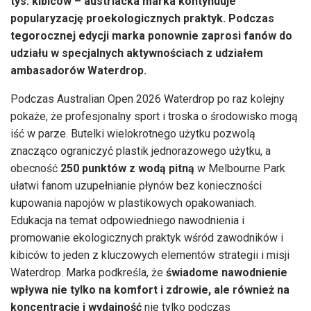
tys. kibiców – austriacka marka kontynuuje
popularyzację proekologicznych praktyk. Podczas
tegorocznej edycji marka ponownie zaprosi fanów do
udziału w specjalnych aktywnościach z udziałem
ambasadorów Waterdrop.
Podczas Australian Open 2026 Waterdrop po raz kolejny
pokaże, że profesjonalny sport i troska o środowisko mogą
iść w parze. Butelki wielokrotnego użytku pozwolą
znacząco ograniczyć plastik jednorazowego użytku, a
obecność
250 punktów z wodą pitną
w Melbourne Park
ułatwi fanom uzupełnianie płynów bez konieczności
kupowania napojów w plastikowych opakowaniach.
Edukacja na temat odpowiedniego nawodnienia i
promowanie ekologicznych praktyk wśród zawodników i
kibiców to jeden z kluczowych elementów strategii i misji
Waterdrop. Marka podkreśla, że
świadome nawodnienie
wpływa nie tylko na komfort i zdrowie, ale również na
koncentrację i wydajność
nie tylko podczas