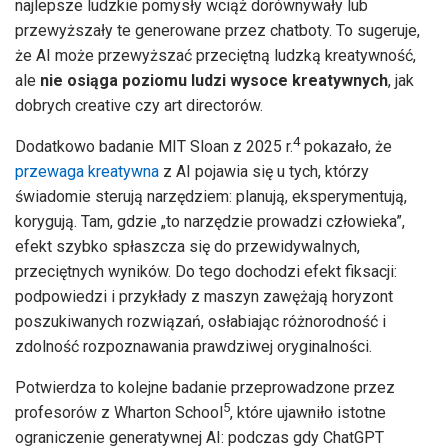
najlepsze ludzkie pomysły wciąż dorównywały lub
przewyższały te generowane przez chatboty. To sugeruje,
że AI może przewyższać przeciętną ludzką kreatywność,
ale
nie osiąga poziomu ludzi wysoce kreatywnych
, jak
dobrych creative czy art directorów.
4
Dodatkowo badanie MIT Sloan z 2025 r.
pokazało, że
przewaga kreatywna
z AI pojawia się u tych, którzy
świadomie sterują narzędziem: planują, eksperymentują,
korygują. Tam, gdzie „to narzędzie prowadzi człowieka”,
efekt szybko spłaszcza się do przewidywalnych,
przeciętnych wyników. Do tego dochodzi efekt fiksacji:
podpowiedzi i przykłady z maszyn zawężają horyzont
poszukiwanych rozwiązań, osłabiając różnorodność i
zdolność rozpoznawania prawdziwej oryginalności.
Potwierdza to kolejne badanie przeprowadzone przez
5
profesorów z Wharton School
, które ujawniło istotne
ograniczenie generatywnej AI: podczas gdy ChatGPT