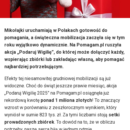
Mikołajki uruchamiają w Polakach gotowość do
pomagania, a świąteczna mobilizacja zaczęła się w tym
roku wyjątkowo dynamicznie. Na Pomagam.pl ruszyła
akcja „Podaruj Wigilię”, do której może dołączyć każdy,
wspierając zbiórki lub zakładając własną, aby pomagać
najbardziej potrzebującym.
Efekty tej niesamowitej grudniowej mobilizacji są już
widoczne. Choć do świąt jeszcze prawie miesiąc, akcja
„Podaruj Wigilię 2025” na Pomagam.pl osiągnęła już
rekordową kwotę
ponad 1 miliona złotych
! To znaczący
wzrost w porównaniu z zeszłorocznym wynikiem, który
wyniósł w sumie 823 tys. zł. Za tymi liczbami stoją
setki
prowadzonych zbiórek
. To dowód na to, że w obliczu
potrzeby, nasze serca biją w jednym rytmie.