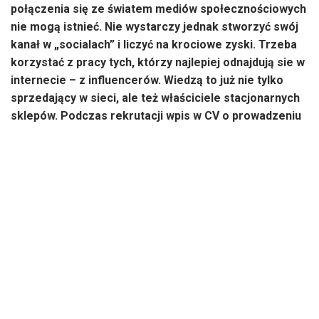
połączenia się ze światem mediów społecznościowych
nie mogą istnieć. Nie wystarczy jednak stworzyć swój
kanał w „socialach” i liczyć na krociowe zyski. Trzeba
korzystać z pracy tych, którzy najlepiej odnajdują sie w
internecie – z influencerów. Wiedzą to już nie tylko
sprzedający w sieci, ale też właściciele stacjonarnych
sklepów. Podczas rekrutacji wpis w CV o prowadzeniu
konta w mediach społecznościowych gwarantuje
lepszą pozycję w wyścigu o posadę.
Connie Nam, założycielka będącej ponad dekadę na rynku
brytyjskiej marki biżuterii Astrid & Miyu, nie ma wątpliwości.
Przekonuje, że pracownicy sklepów i ich interakcja z
klientami jest coraz ważniejsza dla marek. Kupujący są
znacznie bardziej wymagający, dopytują o więcej
szczegółów i chcą rzetelnych recenzji – najlepiej na
podstawie doświadczeń samych sprzedawców. Opinia o
produkcie ma być na wyciągnięcie ręki, a właściwie jednego