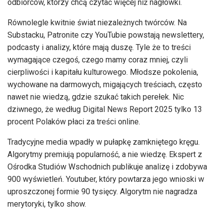
odbiorców, którzy chcą czytać więcej niż nagłówki.
Równolegle kwitnie świat niezależnych twórców. Na
Substacku, Patronite czy YouTubie powstają newslettery,
podcasty i analizy, które mają duszę. Tyle że to treści
wymagające czegoś, czego mamy coraz mniej, czyli
cierpliwości i kapitału kulturowego. Młodsze pokolenia,
wychowane na darmowych, migających treściach, często
nawet nie wiedzą, gdzie szukać takich perełek. Nic
dziwnego, że według Digital News Report 2025 tylko 13
procent Polaków płaci za treści online.
Tradycyjne media wpadły w pułapkę zamkniętego kręgu.
Algorytmy premiują popularność, a nie wiedzę. Ekspert z
Ośrodka Studiów Wschodnich publikuje analizę i zdobywa
900 wyświetleń. Youtuber, który powtarza jego wnioski w
uproszczonej formie 90 tysięcy. Algorytm nie nagradza
merytoryki, tylko show.