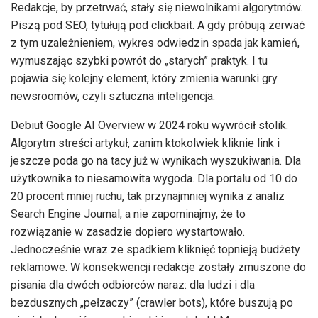
Redakcje, by przetrwać, stały się niewolnikami algorytmów.
Piszą pod SEO, tytułują pod clickbait. A gdy próbują zerwać
z tym uzależnieniem, wykres odwiedzin spada jak kamień,
wymuszając szybki powrót do „starych” praktyk. I tu
pojawia się kolejny element, który zmienia warunki gry
newsroomów, czyli sztuczna inteligencja.
Debiut Google AI Overview w 2024 roku wywrócił stolik.
Algorytm streści artykuł, zanim ktokolwiek kliknie link i
jeszcze poda go na tacy już w wynikach wyszukiwania. Dla
użytkownika to niesamowita wygoda. Dla portalu od 10 do
20 procent mniej ruchu, tak przynajmniej wynika z analiz
Search Engine Journal, a nie zapominajmy, że to
rozwiązanie w zasadzie dopiero wystartowało.
Jednocześnie wraz ze spadkiem kliknięć topnieją budżety
reklamowe. W konsekwencji redakcje zostały zmuszone do
pisania dla dwóch odbiorców naraz: dla ludzi i dla
bezdusznych „pełzaczy” (crawler bots), które buszują po