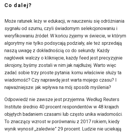
Co dalej?
Może ratunek leży w edukacji, w nauczeniu się odróżniania
sygnału od szumu, czyli świadomym selekcjonowaniu i
weryfikowaniu źródeł. W końcu żyjemy w świecie, w którym
algorytmy nie tylko podsycają podziały, ale też sprzedają
naszą uwagę z dokładnością co do sekundy. Każdy
nagłówek walczy o kliknięcie, każdy feed jest precyzyjnie
skrojony, byśmy zostali w nim jak najdłużej. Warto więc
zadać sobie trzy proste pytania: komu właściwie służy ta
wiadomość? Czy naprawdę jest warta mojego czasu? I
najważniejsze: jak wpływa na mój sposób myślenia?
Odpowiedź nie zawsze jest przyjemna. Według Reuters
Institute średnio 40 procent respondentów w 48 krajach
objętych badaniem czasami lub często unika wiadomości.
To znaczący wzrost w porównaniu z 2017 rokiem, kiedy
wynik wynosił „zaledwie” 29 procent. Ludzie nie uciekają