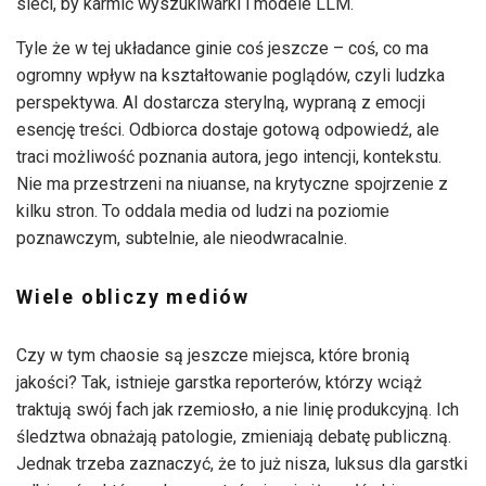
sieci, by karmić wyszukiwarki i modele LLM.
Tyle że w tej układance ginie coś jeszcze – coś, co ma
ogromny wpływ na kształtowanie poglądów, czyli ludzka
perspektywa. AI dostarcza sterylną, wypraną z emocji
esencję treści. Odbiorca dostaje gotową odpowiedź, ale
traci możliwość poznania autora, jego intencji, kontekstu.
Nie ma przestrzeni na niuanse, na krytyczne spojrzenie z
kilku stron. To oddala media od ludzi na poziomie
poznawczym, subtelnie, ale nieodwracalnie.
Wiele obliczy mediów
Czy w tym chaosie są jeszcze miejsca, które bronią
jakości? Tak, istnieje garstka reporterów, którzy wciąż
traktują swój fach jak rzemiosło, a nie linię produkcyjną. Ich
śledztwa obnażają patologie, zmieniają debatę publiczną.
Jednak trzeba zaznaczyć, że to już nisza, luksus dla garstki