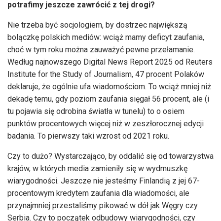
potrafimy jeszcze zawrócić z tej drogi?
Nie trzeba być socjologiem, by dostrzec największą
bolączkę polskich mediów: wciąż mamy deficyt zaufania,
choć w tym roku można zauważyć pewne przełamanie.
Według najnowszego Digital News Report 2025 od Reuters
Institute for the Study of Journalism, 47 procent Polaków
deklaruje, że ogólnie ufa wiadomościom. To wciąż mniej niż
dekadę temu, gdy poziom zaufania sięgał 56 procent, ale (i
tu pojawia się odrobina światła w tunelu) to o osiem
punktów procentowych więcej niż w zeszłorocznej edycji
badania. To pierwszy taki wzrost od 2021 roku.
Czy to dużo? Wystarczająco, by oddalić się od towarzystwa
krajów, w których media zamieniły się w wydmuszkę
wiarygodności. Jeszcze nie jesteśmy Finlandią z jej 67-
procentowym kredytem zaufania dla wiadomości, ale
przynajmniej przestaliśmy pikować w dół jak Węgry czy
Serbia. Czy to początek odbudowy wiarygodności, czy