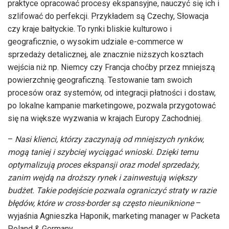
praktyce opracować procesy ekspansyjne, nauczyć się ich i
szlifować do perfekcji. Przykładem są Czechy, Słowacja
czy kraje bałtyckie. To rynki bliskie kulturowo i
geograficznie, o wysokim udziale e-commerce w
sprzedaży detalicznej, ale znacznie niższych kosztach
wejścia niż np. Niemcy czy Francja choćby przez mniejszą
powierzchnię geograficzną. Testowanie tam swoich
procesów oraz systemów, od integracji płatności i dostaw,
po lokalne kampanie marketingowe, pozwala przygotować
się na większe wyzwania w krajach Europy Zachodniej.
–
Nasi klienci, którzy zaczynają od mniejszych rynków,
mogą taniej i szybciej wyciągać wnioski. Dzięki temu
optymalizują proces ekspansji oraz model sprzedaży,
zanim wejdą na droższy rynek i zainwestują większy
budżet. Takie podejście pozwala ograniczyć straty w razie
błędów, które w cross-border są często nieuniknione
–
wyjaśnia Agnieszka Haponik, marketing manager w Packeta
Poland & Germany.