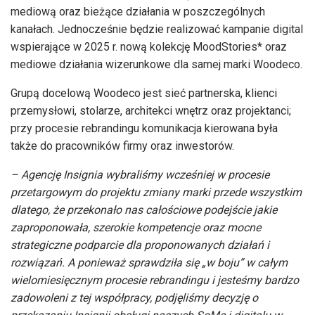
mediową oraz bieżące działania w poszczególnych
kanałach. Jednocześnie będzie realizować kampanie digital
wspierające w 2025 r. nową kolekcję MoodStories* oraz
mediowe działania wizerunkowe dla samej marki Woodeco.
Grupą docelową Woodeco jest sieć partnerska, klienci
przemysłowi, stolarze, architekci wnętrz oraz projektanci;
przy procesie rebrandingu komunikacja kierowana była
także do pracowników firmy oraz inwestorów.
– Agencję Insignia wybraliśmy wcześniej w procesie
przetargowym do projektu zmiany marki przede wszystkim
dlatego, że przekonał
o nas ca
łościowe podejście jakie
zaproponowała, szerokie kompetencje oraz mocne
strategiczne podparcie dla proponowanych działań i
rozwiązań. A ponieważ sprawdziła się „w boju”
w ca
łym
wielomiesięcznym procesie rebrandingu i jesteśmy bardzo
zadowoleni z tej współpracy, podjęliśmy decyzję o