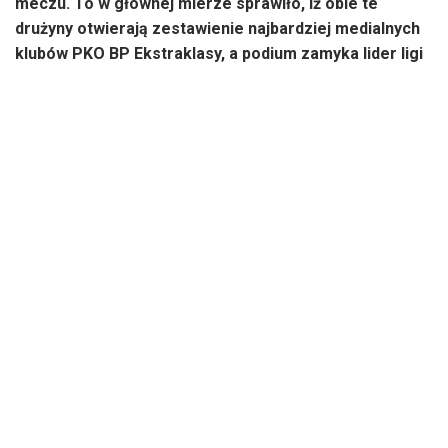
meczu. To w głównej mierze sprawiło, iż obie te
drużyny otwierają zestawienie najbardziej medialnych
klubów PKO BP Ekstraklasy, a podium zamyka lider ligi
– Lech Poznań. Jednak największym wydarzeniem
ubiegłego miesiąca był „Mecz Mistrzów” na Stadionie
Śląskim. Pojedynek Ruchu Chorzów z Wisłą Kraków
śledziło z trybun ponad 53 tysiące widzów, co
przełożyło się na imponujące wyniki medialne.
Piłkarze warszawskiej Legii nie odnotowali dobrego
miesiąca w PKO BP Ekstraklasie. Na 12 możliwych do
zdobycia punktów zgromadzili zaledwie 4 – zwycięstwo z
Puszczą Niepołomice, remis z Koroną Kielce i porażki z
Piastem Gliwice oraz Radomiakiem Radom oddaliły
„Wojskowych” od mistrzostwa. Jednakże podopieczni
Goncalo Feio zwyciężyli w najważniejszym meczu
ubiegłego miesiąca i dzięki wygranej z Jagiellonią
Białystok w Pucharze Polski zameldowali się w półfinale
rozgrywek, gdzie zmierzą się z Ruchem Chorzów. Duma