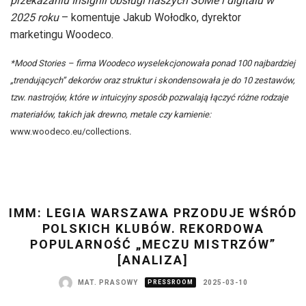
przekazaniu Insignii obsługi naszych SoMe i digitalu w
2025 roku
– komentuje Jakub Wołodko, dyrektor
marketingu Woodeco.
*Mood Stories – firma Woodeco wyselekcjonowała ponad 100 najbardziej
„trendujących” dekorów oraz struktur i skondensowała je do 10 zestawów,
tzw. nastrojów, które w intuicyjny sposób pozwalają łączyć różne rodzaje
materiałów, takich jak drewno, metale czy kamienie:
www.woodeco.eu/collections
.
IMM: LEGIA WARSZAWA PRZODUJE WŚRÓD
POLSKICH KLUBÓW. REKORDOWA
POPULARNOŚĆ „MECZU MISTRZÓW”
[ANALIZA]
MAT. PRASOWY
PRESSROOM
2025-03-10