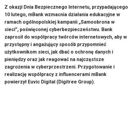
Z okazji Dnia Bezpiecznego Internetu, przypadającego
10 lutego, mBank wzmacnia działania edukacyjne w
ramach ogólnopolskiej kampanii „Samoobrona w
sieci”, poświęconej cyberbezpieczeństwu. Bank
zaprosił do współpracy twórców internetowych, aby w
przystępny i angażujący sposób przypomnieć
użytkownikom sieci, jak dbać o ochronę danych i
pieniędzy oraz jak reagować na najczęstsze
zagrożenia w cyberprzestrzeni. Przygotowanie i
realizację współpracy z influencerami mBank
powierzył Euvic Digital (Digitree Group).
mBank, jako nowoczesna instytucja finansowa stawiająca na
innowacje, edukację i realne wsparcie klientów w obszarze
bezpieczeństwa cyfrowego, traktuje Dzień Bezpiecznego
Internetu jako naturalny moment do wzmocnienia
komunikacji i przypomnienia o kluczowych zasadach
bezpiecznego korzystania z usług online. W działaniach