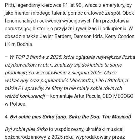
Pitt), legendarny kierowca F1 lat 90., wraca z emerytury, by
jako mentor młodego talentu pomóc uratować zespół. Obok
fenomenalnych sekwencji wyścigowych film przedstawia
poruszającą historię o przyjaźni, rywalizacji i odkupieniu. W
obsadzie także Javier Bardem, Damson Idris, Kerry Condon
i Kim Bodnia.
–
W TOP 3 filmów z 2025, które oglądała największa liczba
użytkowników w ub.r., znalazły się dokładnie te same
produkcje, co w zestawieniu z sierpnia 2025. Okres
wakacyjny oraz popularność Minecrafta, Lilo i Stitcha, a
także F1 sprawiły, że filmy te nie miały sobie równych
wśród konkurencji
– komentuje Artur Pacuła, CEO MEGOGO
w Polsce.
Był sobie pies Sirko (ang.
Sirko the Dog: The Musical)
Był sobie pies Sirko
to współczesny, ukraiński musical
bożonarodzeniowy z 2025 roku, wyprodukowany przez