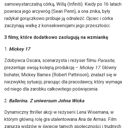
samowystarczalną córką, Willą (Infiniti). Kiedy po 16 latach
powraca jego arcywróg (Sean Penn), a ona znika, były
radykał gorączkowo próbuje ją odnaleźć. Ojciec i córka
zaczynają walkę z konsekwencjami jego przeszłości.
3 filmy, które dodatkowo zasługują na wzmiankę
Mickey 17
Zdobywca Oscara, scenarzysta i reżyser filmu
Parasite
,
prezentuje swoją kolejną produkcję –
Mickey 17
. Główny
bohater, Mickey Barnes (Robert Pattinson), znalazł się w
niezwykłej sytuacji, pracując dla pracodawcy, który wymaga
od niego dla zarobku całkowitego poświęcenia.
Ballerina. Z uniwersum Johna Wicka
Dynamiczny thriller akcji w reżyserii Lena Wisemana, w
którym główną rolę gra utalentowana Ana de Armas. Film
zanurza widzów w świecie tajnych społeczności i trudnych