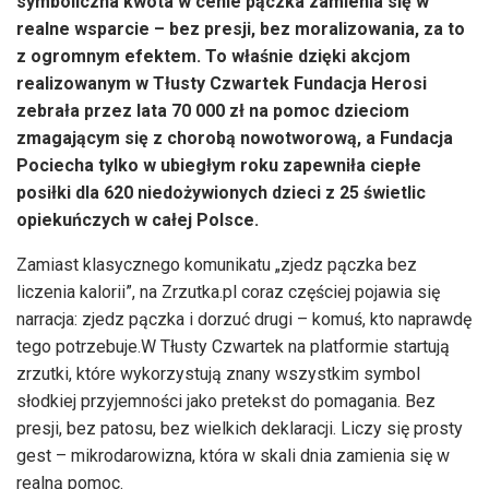
symboliczna kwota w cenie pączka zamienia się w
realne wsparcie – bez presji, bez moralizowania, za to
z ogromnym efektem. To właśnie dzięki akcjom
realizowanym w Tłusty Czwartek Fundacja Herosi
zebrała przez lata 70 000 zł na pomoc dzieciom
zmagającym się z chorobą nowotworową, a Fundacja
Pociecha tylko w ubiegłym roku zapewniła ciepłe
posiłki dla 620 niedożywionych dzieci z 25 świetlic
opiekuńczych w całej Polsce.
Zamiast klasycznego komunikatu „zjedz pączka bez
liczenia kalorii”, na Zrzutka.pl coraz częściej pojawia się
narracja: zjedz pączka i dorzuć drugi – komuś, kto naprawdę
tego potrzebuje.W Tłusty Czwartek na platformie startują
zrzutki, które wykorzystują znany wszystkim symbol
słodkiej przyjemności jako pretekst do pomagania. Bez
presji, bez patosu, bez wielkich deklaracji. Liczy się prosty
gest – mikrodarowizna, która w skali dnia zamienia się w
realną pomoc.