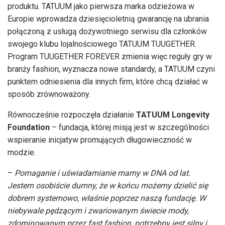
produktu. TATUUM jako pierwsza marka odzieżowa w
Europie wprowadza dziesięcioletnią gwarancję na ubrania
połączoną z usługą dożywotniego serwisu dla członków
swojego klubu lojalnościowego TATUUM TUUGETHER.
Program TUUGETHER FOREVER zmienia więc reguły gry w
branży fashion, wyznacza nowe standardy, a TATUUM czyni
punktem odniesienia dla innych firm, które chcą działać w
sposób zrównoważony.
Równocześnie rozpoczęła działanie
TATUUM Longevity
Foundation
– fundacja, której misją jest w szczególności
wspieranie inicjatyw promujących długowieczność w
modzie.
–
Pomaganie i uświadamianie mamy w DNA od lat.
Jestem osobiście dumny, że w końcu możemy dzielić się
dobrem systemowo, właśnie poprzez naszą fundację. W
niebywale pędzącym i zwariowanym świecie mody,
zdominowanym przez fast fashion, potrzebny jest silny i