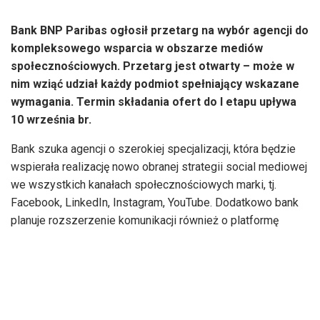
Bank BNP Paribas ogłosił przetarg na wybór agencji do
kompleksowego wsparcia w obszarze mediów
społecznościowych. Przetarg jest otwarty – może w
nim wziąć udział każdy podmiot spełniający wskazane
wymagania. Termin składania ofert do I etapu upływa
10 września br.
Bank szuka agencji o szerokiej specjalizacji, która będzie
wspierała realizację nowo obranej strategii social mediowej
we wszystkich kanałach społecznościowych marki, tj.
Facebook, LinkedIn, Instagram, YouTube. Dodatkowo bank
planuje rozszerzenie komunikacji również o platformę
TikTok.
W przygotowaniu strategii uczestniczyła brytyjska agencja
strategiczna „Slice”, prowadzona przez Michael’a
Corcoran’a, wcześniej odpowiadającego za viralową