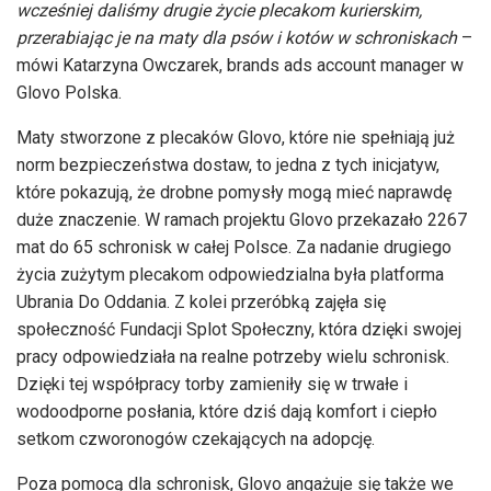
wcześniej daliśmy drugie życie plecakom kurierskim,
przerabiając je na maty dla psów i kotów w schroniskach
–
mówi Katarzyna Owczarek, brands ads account manager w
Glovo Polska.
Maty stworzone z plecaków Glovo, które nie spełniają już
norm bezpieczeństwa dostaw, to jedna z tych inicjatyw,
które pokazują, że drobne pomysły mogą mieć naprawdę
duże znaczenie. W ramach projektu Glovo przekazało 2267
mat do 65 schronisk w całej Polsce. Za nadanie drugiego
życia zużytym plecakom odpowiedzialna była platforma
Ubrania Do Oddania. Z kolei przeróbką zajęła się
społeczność Fundacji Splot Społeczny, która dzięki swojej
pracy odpowiedziała na realne potrzeby wielu schronisk.
Dzięki tej współpracy torby zamieniły się w trwałe i
wodoodporne posłania, które dziś dają komfort i ciepło
setkom czworonogów czekających na adopcję.
Poza pomocą dla schronisk, Glovo angażuje się także we