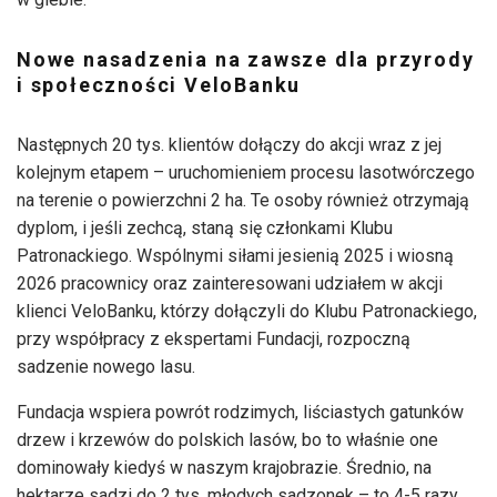
Nowe nasadzenia na zawsze dla przyrody
i społeczności VeloBanku
Następnych 20 tys. klientów dołączy do akcji wraz z jej
kolejnym etapem – uruchomieniem procesu lasotwórczego
na terenie o powierzchni 2 ha. Te osoby również otrzymają
dyplom, i jeśli zechcą, staną się członkami Klubu
Patronackiego. Wspólnymi siłami jesienią 2025 i wiosną
2026 pracownicy oraz zainteresowani udziałem w akcji
klienci VeloBanku, którzy dołączyli do Klubu Patronackiego,
przy współpracy z ekspertami Fundacji, rozpoczną
sadzenie nowego lasu.
Fundacja wspiera powrót rodzimych, liściastych gatunków
drzew i krzewów do polskich lasów, bo to właśnie one
dominowały kiedyś w naszym krajobrazie. Średnio, na
hektarze sadzi do 2 tys. młodych sadzonek – to 4-5 razy