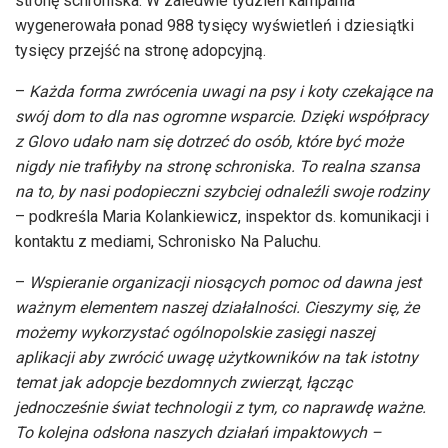
stronę schroniska. W zaledwie tydzień kampania
wygenerowała ponad 988 tysięcy wyświetleń i dziesiątki
tysięcy przejść na stronę adopcyjną.
–
Każda forma zwrócenia uwagi na psy i koty czekające na
swój dom to dla nas ogromne wsparcie. Dzięki współpracy
z Glovo udało nam się dotrzeć do osób, które być może
nigdy nie trafiłyby na stronę schroniska. To realna szansa
na to, by nasi podopieczni szybciej odnaleźli swoje rodziny
– podkreśla Maria Kolankiewicz, inspektor ds. komunikacji i
kontaktu z mediami, Schronisko Na Paluchu.
–
Wspieranie organizacji niosących pomoc od dawna jest
ważnym elementem naszej działalności. Cieszymy się, że
możemy wykorzystać ogólnopolskie zasięgi naszej
aplikacji aby zwrócić uwagę użytkowników na tak istotny
temat jak adopcje bezdomnych zwierząt, łącząc
jednocześnie świat technologii z tym, co naprawdę ważne.
To kolejna odsłona naszych działań impaktowych –