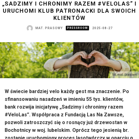
„SADZIMY I CHRONIMY RAZEM #VELOLAS” I
URUCHOMI KLUB PATRONACKI DLA SWOICH
KLIENTÓW
MAT. PRASOWY
PRESSROOM
2025-08-27
fot. mat. prasowe
W świecie bardziej velo każdy gest ma znaczenie. Po
sfinansowaniu nasadzeń w imieniu 55 tys. klientów,
bank rozwija inicjatywę „Sadzimy i chronimy razem
#VeloLas”. Współpraca z Fundacją Las Na Zawsze,
pozwoli zatroszczyć się o rosnący już drzewostan w
Bochotnicy w woj. lubelskim. Oprócz tego jesienią br.
zostanie uruchomiony proces lasotwórczy w oparciu o