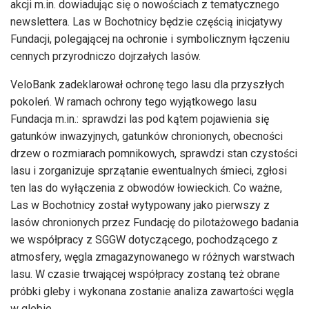
akcji m.in. dowiadując się o nowościach z tematycznego
newslettera. Las w Bochotnicy będzie częścią inicjatywy
Fundacji, polegającej na ochronie i symbolicznym łączeniu
cennych przyrodniczo dojrzałych lasów.
VeloBank zadeklarował ochronę tego lasu dla przyszłych
pokoleń. W ramach ochrony tego wyjątkowego lasu
Fundacja m.in.: sprawdzi las pod kątem pojawienia się
gatunków inwazyjnych, gatunków chronionych, obecności
drzew o rozmiarach pomnikowych, sprawdzi stan czystości
lasu i zorganizuje sprzątanie ewentualnych śmieci, zgłosi
ten las do wyłączenia z obwodów łowieckich. Co ważne,
Las w Bochotnicy został wytypowany jako pierwszy z
lasów chronionych przez Fundację do pilotażowego badania
we współpracy z SGGW dotyczącego, pochodzącego z
atmosfery, węgla zmagazynowanego w różnych warstwach
lasu. W czasie trwającej współpracy zostaną też obrane
próbki gleby i wykonana zostanie analiza zawartości węgla
w glebie.