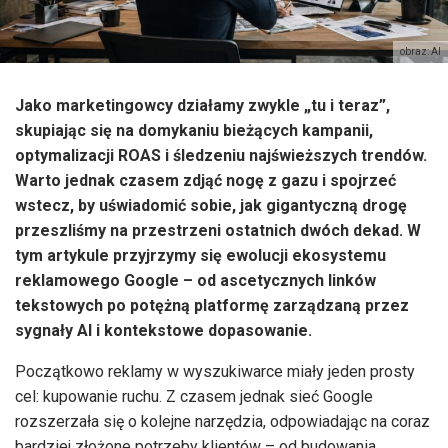
obraz: AI
Jako marketingowcy działamy zwykle „tu i teraz”,
skupiając się na domykaniu bieżących kampanii,
optymalizacji ROAS i śledzeniu najświeższych trendów.
Warto jednak czasem zdjąć nogę z gazu i spojrzeć
wstecz, by uświadomić sobie, jak gigantyczną drogę
przeszliśmy na przestrzeni ostatnich dwóch dekad. W
tym artykule przyjrzymy się ewolucji ekosystemu
reklamowego Google – od ascetycznych linków
tekstowych po potężną platformę zarządzaną przez
sygnały AI i kontekstowe dopasowanie.
Początkowo reklamy w wyszukiwarce miały jeden prosty
cel: kupowanie ruchu. Z czasem jednak sieć Google
rozszerzała się o kolejne narzędzia, odpowiadając na coraz
bardziej złożone potrzeby klientów – od budowania