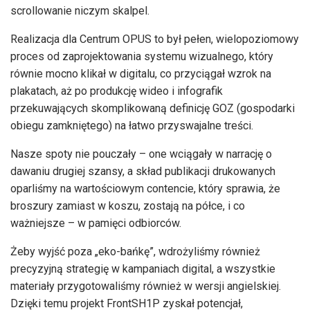
scrollowanie niczym skalpel.
Realizacja dla Centrum OPUS to był pełen, wielopoziomowy
proces od zaprojektowania systemu wizualnego, który
równie mocno klikał w digitalu, co przyciągał wzrok na
plakatach, aż po produkcję wideo i infografik
przekuwających skomplikowaną definicję GOZ (gospodarki
obiegu zamkniętego) na łatwo przyswajalne treści.
Nasze spoty nie pouczały – one wciągały w narrację o
dawaniu drugiej szansy, a skład publikacji drukowanych
oparliśmy na wartościowym contencie, który sprawia, że
broszury zamiast w koszu, zostają na półce, i co
ważniejsze – w pamięci odbiorców.
Żeby wyjść poza „eko-bańkę”, wdrożyliśmy również
precyzyjną strategię w kampaniach digital, a wszystkie
materiały przygotowaliśmy również w wersji angielskiej.
Dzięki temu projekt FrontSH1P zyskał potencjał,