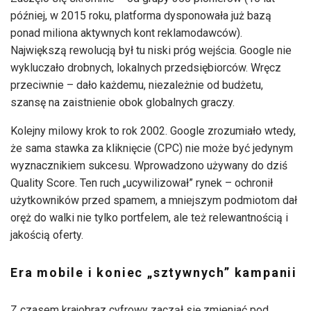
później, w 2015 roku, platforma dysponowała już bazą
ponad miliona aktywnych kont reklamodawców).
Największą rewolucją był tu niski próg wejścia. Google nie
wykluczało drobnych, lokalnych przedsiębiorców. Wręcz
przeciwnie – dało każdemu, niezależnie od budżetu,
szansę na zaistnienie obok globalnych graczy.
Kolejny milowy krok to rok 2002. Google zrozumiało wtedy,
że sama stawka za kliknięcie (CPC) nie może być jedynym
wyznacznikiem sukcesu. Wprowadzono używany do dziś
Quality Score. Ten ruch „ucywilizował” rynek – ochronił
użytkowników przed spamem, a mniejszym podmiotom dał
oręż do walki nie tylko portfelem, ale też relewantnością i
jakością oferty.
Era mobile i koniec „sztywnych” kampanii
Z czasem krajobraz cyfrowy zaczął się zmieniać pod