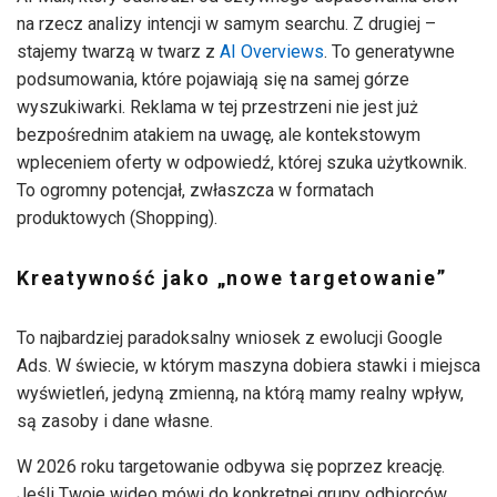
na rzecz analizy intencji w samym searchu. Z drugiej –
stajemy twarzą w twarz z
AI Overviews
. To generatywne
podsumowania, które pojawiają się na samej górze
wyszukiwarki. Reklama w tej przestrzeni nie jest już
bezpośrednim atakiem na uwagę, ale kontekstowym
wpleceniem oferty w odpowiedź, której szuka użytkownik.
To ogromny potencjał, zwłaszcza w formatach
produktowych (Shopping).
Kreatywność jako „nowe targetowanie”
To najbardziej paradoksalny wniosek z ewolucji Google
Ads. W świecie, w którym maszyna dobiera stawki i miejsca
wyświetleń, jedyną zmienną, na którą mamy realny wpływ,
są zasoby i dane własne.
W 2026 roku targetowanie odbywa się poprzez kreację.
Jeśli Twoje wideo mówi do konkretnej grupy odbiorców,