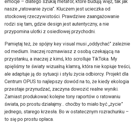
emocje – dlatego szukaj metafor, które budują więź, tak jak
nasze „ratowanie życia”. Kluczem jest ucieczka od
stockowej rzeczywistości. Prawdziwe zaangażowanie
rodzi się tam, gdzie design jest autentyczny, a nie
przypomina ulotki z osiedlowej przychodni.
Pamiętaj też, że spójny key visual musi „oddychać” zależnie
od medium. Inaczej rozmawiasz z osobą czekającą na
przystanku, a inaczej z kimś, kto scrolluje TikToka. My
spięliśmy te światy wizualną klamrą, która nie kopiuje treści,
ale adaptuje ją do sytuacji i stylu życia odbiorcy. Projekt dla
Centrum OPUS to najlepszy dowód na to, że kiedy ekologia
przestaje przynudzać, zaczyna dowozić realne wyniki.
Zamiast produkować kolejne tony raportów o ratowaniu
świata, po prostu działajmy… choćby to miało być „życie”
jednego, starego krzesła. Bo w ostatecznym rozrachunku –
to się po prostu opłaca.