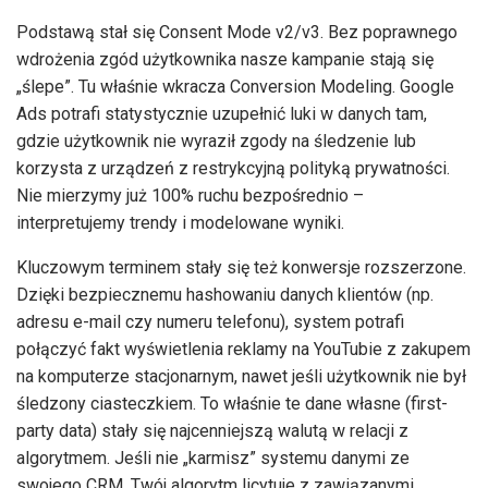
Podstawą stał się Consent Mode v2/v3. Bez poprawnego
wdrożenia zgód użytkownika nasze kampanie stają się
„ślepe”. Tu właśnie wkracza Conversion Modeling. Google
Ads potrafi statystycznie uzupełnić luki w danych tam,
gdzie użytkownik nie wyraził zgody na śledzenie lub
korzysta z urządzeń z restrykcyjną polityką prywatności.
Nie mierzymy już 100% ruchu bezpośrednio –
interpretujemy trendy i modelowane wyniki.
Kluczowym terminem stały się też konwersje rozszerzone.
Dzięki bezpiecznemu hashowaniu danych klientów (np.
adresu e-mail czy numeru telefonu), system potrafi
połączyć fakt wyświetlenia reklamy na YouTubie z zakupem
na komputerze stacjonarnym, nawet jeśli użytkownik nie był
śledzony ciasteczkiem. To właśnie te dane własne (first-
party data) stały się najcenniejszą walutą w relacji z
algorytmem. Jeśli nie „karmisz” systemu danymi ze
swojego CRM, Twój algorytm licytuje z zawiązanymi