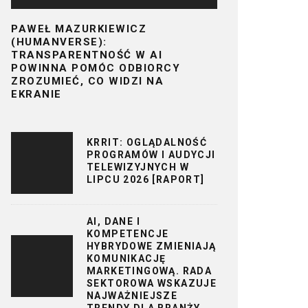
PAWEŁ MAZURKIEWICZ
(HUMANVERSE):
TRANSPARENTNOŚĆ W AI
POWINNA POMÓC ODBIORCY
ZROZUMIEĆ, CO WIDZI NA
EKRANIE
KRRIT: OGLĄDALNOŚĆ
PROGRAMÓW I AUDYCJI
TELEWIZYJNYCH W
LIPCU 2026 [RAPORT]
AI, DANE I
KOMPETENCJE
HYBRYDOWE ZMIENIAJĄ
KOMUNIKACJĘ
MARKETINGOWĄ. RADA
SEKTOROWA WSKAZUJE
NAJWAŻNIEJSZE
TRENDY DLA BRANŻY