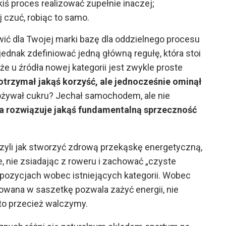
kiś proces realizować zupełnie inaczej;
 czuć, robiąc to samo.
 dla Twojej marki bazę dla oddzielnego procesu
jednak zdefiniować jedną główną regułę, która stoi
e u źródła nowej kategorii jest zwykle proste
t otrzymał jakąś korzyść, ale jednocześnie ominął
spożywał cukru? Jechał samochodem, ale nie
a rozwiązuje jakąś fundamentalną sprzeczność
Czyli jak stworzyć zdrową przekąskę energetyczną,
nie zsiadając z roweru i zachować „czyste
opozycjach wobec istniejących kategorii. Wobec
wana w saszetkę pozwala zażyć energii, nie
 to przecież walczymy.