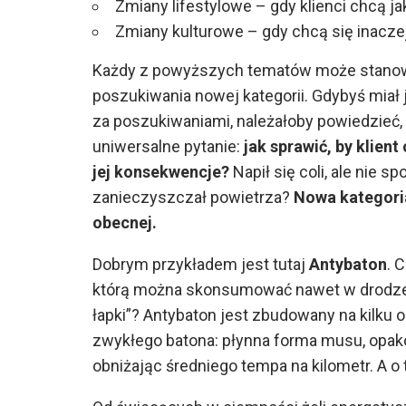
Zmiany lifestylowe – gdy klienci chcą ja
Zmiany kulturowe – gdy chcą się inaczej
Każdy z powyższych tematów może stanowić
poszukiwania nowej kategorii. Gdybyś miał 
za poszukiwaniami, należałoby powiedzieć, ż
uniwersalne pytanie:
jak sprawić, by klien
jej konsekwencje?
Napił się coli, ale nie 
zanieczyszczał powietrza?
Nowa kategori
obecnej.
Dobrym przykładem jest tutaj
Antybaton
. 
którą można skonsumować nawet w drodze, 
łapki”? Antybaton jest zbudowany na kilku 
zwykłego batona: płynna forma musu, opako
obniżając średniego tempa na kilometr. A o