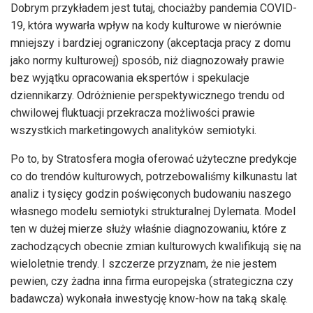
Dobrym przykładem jest tutaj, chociażby pandemia COVID-
19, która wywarła wpływ na kody kulturowe w nierównie
mniejszy i bardziej ograniczony (akceptacja pracy z domu
jako normy kulturowej) sposób, niż diagnozowały prawie
bez wyjątku opracowania ekspertów i spekulacje
dziennikarzy. Odróżnienie perspektywicznego trendu od
chwilowej fluktuacji przekracza możliwości prawie
wszystkich marketingowych analityków semiotyki.
Po to, by Stratosfera mogła oferować użyteczne predykcje
co do trendów kulturowych, potrzebowaliśmy kilkunastu lat
analiz i tysięcy godzin poświęconych budowaniu naszego
własnego modelu semiotyki strukturalnej Dylemata. Model
ten w dużej mierze służy właśnie diagnozowaniu, które z
zachodzących obecnie zmian kulturowych kwalifikują się na
wieloletnie trendy. I szczerze przyznam, że nie jestem
pewien, czy żadna inna firma europejska (strategiczna czy
badawcza) wykonała inwestycję know-how na taką skalę.