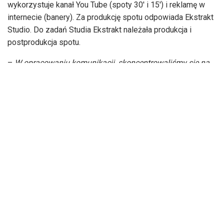
wykorzystuje kanał You Tube (spoty 30′ i 15′) i reklamę w
internecie (banery). Za produkcję spotu odpowiada Ekstrakt
Studio. Do zadań Studia Ekstrakt należała produkcja i
postprodukcja spotu.
–
W opracowaniu komunikacji, skoncentrowaliśmy się na
podkreśleniu właściwości produktu i jego skuteczności, a
hasło „Odklej się od kaszlu”, poprzez grę słów i
zastosowane kadry, w prosty sposób pokazuje jego
działanie
– mówi Karolina Wierzbicka, client service
supervisor w Cut The Mustard. –
Deflegmin to kapsułki na
kaszel mokry, zastosowane zabiegi ujęte w narracji spotu,
dopasowaliśmy do oczekiwań konkretnej grupy odbiorców
marki, którzy szukają pomocy u farmaceuty
– dodaje.
–
Produkcja spotu reklamowego to złożony proces, który
wymaga współpracy wielu specjalistów z różnych dziedzin,
a zespół Ekstrakt Studio ma wiedzę i doświadczenie w
realizacji różnorodnych projektów. Zależało nam, by spot