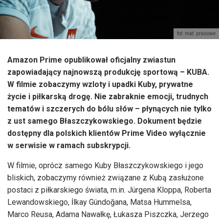
fot. mat. prasowe
Amazon Prime opublikował oficjalny zwiastun
zapowiadający najnowszą produkcję sportową – KUBA.
W filmie zobaczymy wzloty i upadki Kuby, prywatne
życie i piłkarską drogę. Nie zabraknie emocji, trudnych
tematów i szczerych do bólu słów – płynących nie tylko
z ust samego Błaszczykowskiego. Dokument będzie
dostępny dla polskich klientów Prime Video wyłącznie
w serwisie w ramach subskrypcji.
W filmie, oprócz samego Kuby Błaszczykowskiego i jego
bliskich, zobaczymy również związane z Kubą zasłużone
postaci z piłkarskiego świata, m.in. Jürgena Kloppa, Roberta
Lewandowskiego, İlkay Gündoğana, Matsa Hummelsa,
Marco Reusa, Adama Nawałkę, Łukasza Piszczka, Jerzego