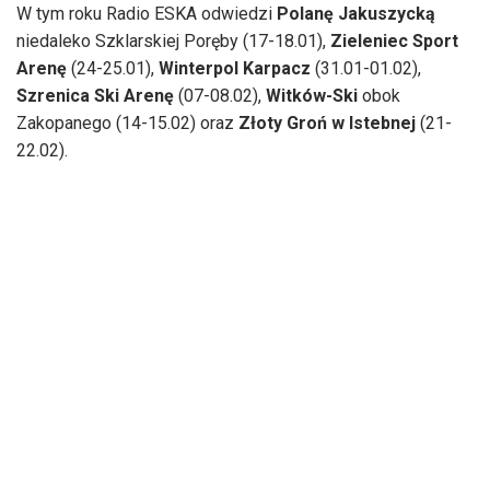
W tym roku Radio ESKA odwiedzi
Polanę Jakuszycką
niedaleko Szklarskiej Poręby (17-18.01),
Zieleniec Sport
Arenę
(24-25.01),
Winterpol Karpacz
(31.01-01.02),
Szrenica Ski Arenę
(07-08.02),
Witków-Ski
obok
Zakopanego (14-15.02) oraz
Złoty Groń w Istebnej
(21-
22.02).
W każdym odwiedzanym miejscu powstanie radiowe
miasteczko ze studiem w centralnym punkcie, w którym
spotkać będzie można dziennikarzy Radia ESKA. W ramach
„ESKA Winter Patrol” zaplanowano też m.in. warsztaty,
animacje dla całych rodzin, konkursy, w tym sejf z
nagrodami, gry i aktywności zręcznościowe, strefę gier
konsolowych, zimową strzelnicę. Uczestnicy będą mieli
także możliwość zdobycia karnetów na wyciągi narciarskie.
Na miejscu dostępna będzie przestrzeń do odpoczynku,
naładowania telefonów oraz strefa z gorącymi napojami.
Pojawią się również eksperci, z którymi będzie można