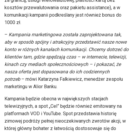
za granicą, usługi wielowalutowej, płatności kartą bez
kosztów przewalutowania oraz pakietu assistance), a w
komunikacji kampanii podkreślany jest również bonus do
1000 zł.
–
Kampania marketingowa została zaprojektowana tak,
aby w sposób spójny i atrakcyjny przedstawić nasze nowe
konto w różnych kanałach komunikacji. Chcemy dotrzeć do
klientów tam, gdzie spędzają czas – w internecie, telewizji,
kinach czy mediach społecznościowych – i pokazać, że
nasza oferta jest dopasowana do ich codziennych
potrzeb
– mówi Katarzyna Falkiewicz, menedżer zespołu
marketingu w Alior Banku.
Kampania będzie obecna w największych stacjach
telewizyjnych, a spot „Cel” będzie również emitowany na
platformach VOD i YouTube. Spot przedstawia historię
zimowej podróży pełnej nieoczekiwanych zwrotów akcji, w
której główny bohater z łatwością dostosowuje się do