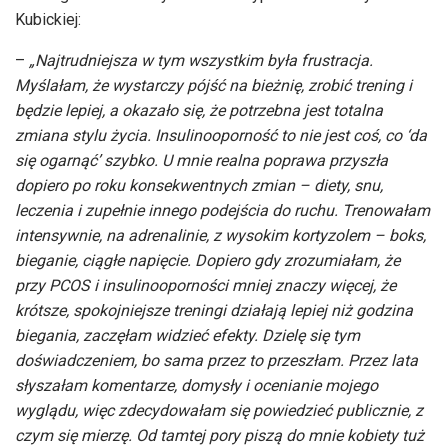
Kubickiej:
–
„Najtrudniejsza w tym wszystkim była frustracja.
Myślałam, że wystarczy pójść na bieżnię, zrobić trening i
będzie lepiej, a okazało się, że potrzebna jest totalna
zmiana stylu życia. Insulinooporność to nie jest coś, co ‘da
się ogarnąć’ szybko. U mnie realna poprawa przyszła
dopiero po roku konsekwentnych zmian – diety, snu,
leczenia i zupełnie innego podejścia do ruchu.
Trenowałam
intensywnie, na adrenalinie, z wysokim kortyzolem – boks,
bieganie, ciągłe napięcie. Dopiero gdy zrozumiałam, że
przy PCOS i insulinooporności mniej znaczy więcej, że
krótsze, spokojniejsze treningi działają lepiej niż godzina
biegania, zaczęłam widzieć efekty.
Dzielę się tym
doświadczeniem, bo sama przez to przeszłam. Przez lata
słyszałam komentarze, domysły i ocenianie mojego
wyglądu, więc zdecydowałam się powiedzieć publicznie, z
czym się mierzę. Od tamtej pory piszą do mnie kobiety tuż