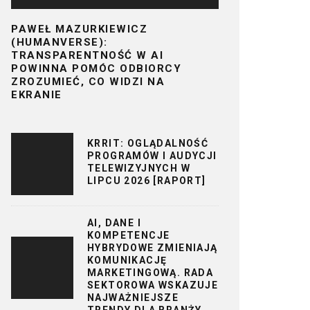
PAWEŁ MAZURKIEWICZ
(HUMANVERSE):
TRANSPARENTNOŚĆ W AI
POWINNA POMÓC ODBIORCY
ZROZUMIEĆ, CO WIDZI NA
EKRANIE
KRRIT: OGLĄDALNOŚĆ
PROGRAMÓW I AUDYCJI
TELEWIZYJNYCH W
LIPCU 2026 [RAPORT]
AI, DANE I
KOMPETENCJE
HYBRYDOWE ZMIENIAJĄ
KOMUNIKACJĘ
MARKETINGOWĄ. RADA
SEKTOROWA WSKAZUJE
NAJWAŻNIEJSZE
TRENDY DLA BRANŻY